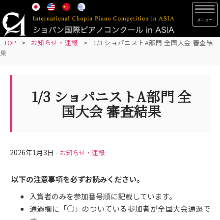
S
TOG
k
i
p
TOP
>
お知らせ・速報
>
1/3 ショパニストA部門 全国大会 審査結
果
t
o
m
1/3 ショパニストA部門 全
a
i
国大会 審査結果
n
c
o
2026年1月3日 -
お知らせ・速報
n
t
e
以下の注意事項を必ずお読みください。
n
入賞者のみを参加番号順に記載しています。
t
通過欄に「○」のついている参加者が全国大会通過で