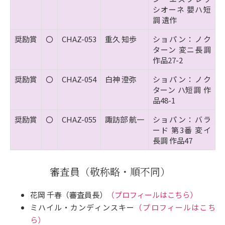
シオーネ 嬰ハ短
調 遺作
奨励賞
〇
CHAZ-053
重久 知歩
ショパン：ノク
ターン 変ニ長調
作品27-2
奨励賞
〇
CHAZ-054
白神 澄弥
ショパン：ノク
ターン ハ短調 作
品48-1
奨励賞
〇
CHAZ-055
諏訪部 航一
ショパン：バラ
ード 第3番 変イ
長調 作品47
審査員
（敬称略・順不同）
花岡 千春（審査員長）
（プロフィールはこちら）
ミハイル・カンディンスキー
（プロフィールはこち
ら）