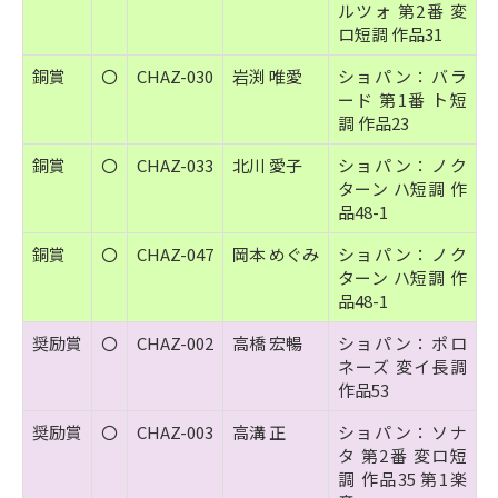
ルツォ 第2番 変
ロ短調 作品31
銅賞
〇
CHAZ-030
岩渕 唯愛
ショパン：バラ
ード 第1番 ト短
調 作品23
銅賞
〇
CHAZ-033
北川 愛子
ショパン：ノク
ターン ハ短調 作
品48-1
銅賞
〇
CHAZ-047
岡本 めぐみ
ショパン：ノク
ターン ハ短調 作
品48-1
奨励賞
〇
CHAZ-002
高橋 宏暢
ショパン：ポロ
ネーズ 変イ長調
作品53
奨励賞
〇
CHAZ-003
高溝 正
ショパン：ソナ
タ 第2番 変ロ短
調 作品35 第1楽