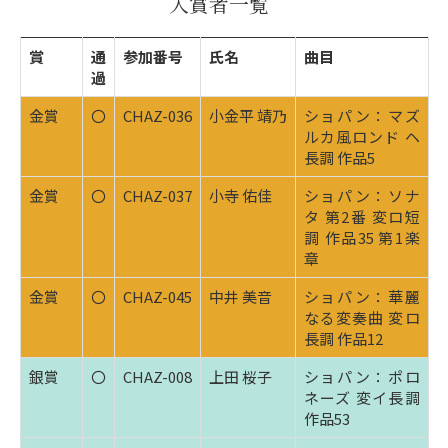
入賞者一覧
賞
通
参加番号
氏名
曲目
過
金賞
〇
CHAZ-036
小金平 靖乃
ショパン：マズ
ルカ風ロンド ヘ
長調 作品5
金賞
〇
CHAZ-037
小寺 佑佳
ショパン：ソナ
タ 第2番 変ロ短
調 作品35 第1楽
章
金賞
〇
CHAZ-045
中井 美音
ショパン：華麗
なる変奏曲 変ロ
長調 作品12
銀賞
〇
CHAZ-008
上田 桜子
ショパン：ポロ
ネーズ 変イ長調
作品53