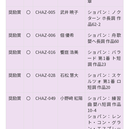
章
奨励賞
〇
CHAZ-005
武井 暁子
ショパン：ノク
ターン ホ長調 作
品62-2
奨励賞
〇
CHAZ-006
佃 優希
ショパン：舟歌
嬰ヘ長調 作品60
奨励賞
〇
CHAZ-016
饗庭 浩美
ショパン：バラ
ード 第1番 ト短
調 作品23
奨励賞
〇
CHAZ-028
石松 慧大
ショパン：スケ
ルツォ 第1番 ロ
短調 作品20
奨励賞
〇
CHAZ-049
小野﨑 紅陽
ショパン：練習
曲 嬰ハ短調 作品
10-4
ショパン：レン
ト・コン・グラ
ン・エスプレッ