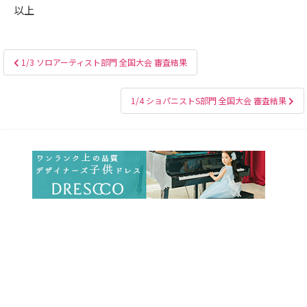
以上
投
1/3 ソロアーティスト部門 全国大会 審査結果
稿
ナ
1/4 ショパニストS部門 全国大会 審査結果
ビ
ゲ
ー
シ
ョ
ン