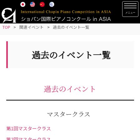
S
TOG
k
i
p
TOP
>
関連イベント
>
過去のイベント一覧
t
o
m
過去のイベント一覧
a
i
n
c
過去のイベント
o
n
t
マスタークラス
e
n
第1回マスタークラス
t
第2回マスタークラス