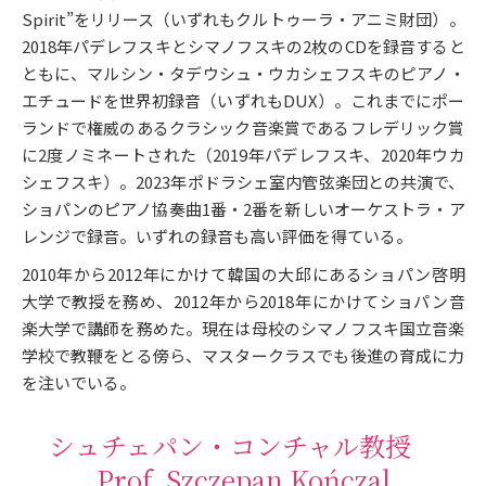
Spirit”をリリース（いずれもクルトゥーラ・アニミ財団）。
2018年パデレフスキとシマノフスキの2枚のCDを録音すると
ともに、マルシン・タデウシュ・ウカシェフスキのピアノ・
エチュードを世界初録音（いずれもDUX）。これまでにポー
ランドで権威のあるクラシック音楽賞であるフレデリック賞
に2度ノミネートされた（2019年パデレフスキ、2020年ウカ
シェフスキ）。2023年ポドラシェ室内管弦楽団との共演で、
ショパンのピアノ協奏曲1番・2番を新しいオーケストラ・ア
レンジで録音。いずれの録音も高い評価を得ている。
2010年から2012年にかけて韓国の大邱にあるショパン啓明
大学で教授を務め、2012年から2018年にかけてショパン音
楽大学で講師を務めた。現在は母校のシマノフスキ国立音楽
学校で教鞭をとる傍ら、マスタークラスでも後進の育成に力
を注いでいる。
シュチェパン・コンチャル教授
Prof. Szczepan Kończal