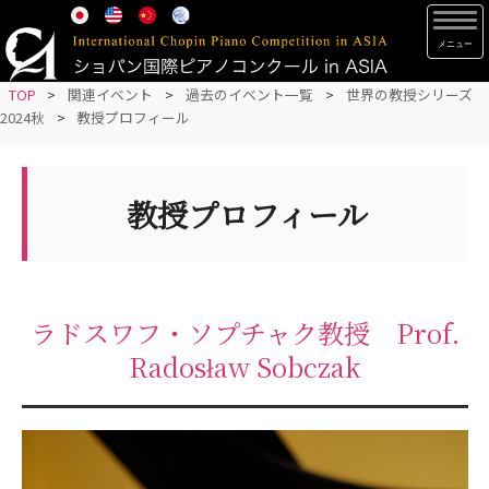
S
TOG
k
i
p
TOP
>
関連イベント
>
過去のイベント一覧
>
世界の教授シリーズ
2024秋
>
教授プロフィール
t
o
m
教授プロフィール
a
i
n
c
o
ラドスワフ・ソプチャク教授 Prof.
n
Radosław Sobczak
t
e
n
t