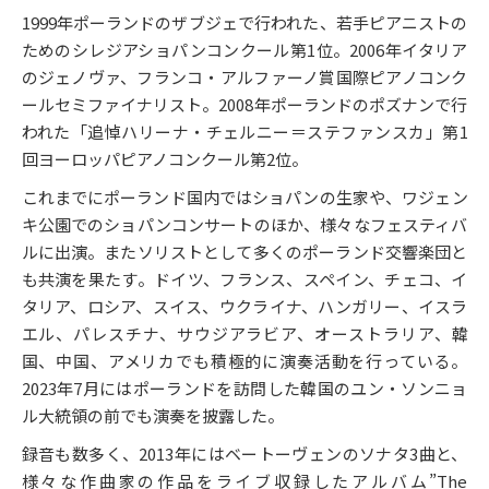
1999年ポーランドのザブジェで行われた、若手ピアニストの
ためのシレジアショパンコンクール第1位。2006年イタリア
のジェノヴァ、フランコ・アルファーノ賞国際ピアノコンク
ールセミファイナリスト。2008年ポーランドのポズナンで行
われた「追悼ハリーナ・チェルニー＝ステファンスカ」第1
回ヨーロッパピアノコンクール第2位。
これまでにポーランド国内ではショパンの生家や、ワジェン
キ公園でのショパンコンサートのほか、様々なフェスティバ
ルに出演。またソリストとして多くのポーランド交響楽団と
も共演を果たす。ドイツ、フランス、スペイン、チェコ、イ
タリア、ロシア、スイス、ウクライナ、ハンガリー、イスラ
エル、パレスチナ、サウジアラビア、オーストラリア、韓
国、中国、アメリカでも積極的に演奏活動を行っている。
2023年7月にはポーランドを訪問した韓国のユン・ソンニョ
ル大統領の前でも演奏を披露した。
録音も数多く、2013年にはベートーヴェンのソナタ3曲と、
様々な作曲家の作品をライブ収録したアルバム”The