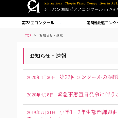
S
k
i
第28回コンクール
第6回派遣コンク
p
t
TOP
>
お知らせ・速報
o
m
a
お知らせ・速報
i
n
c
o
第22回コンクールの課
2020年4月30日 -
n
t
緊急事態宣言発令に伴う
2020年4月8日 -
e
n
t
小学1・2年生部門課題
2019年7月31日 -