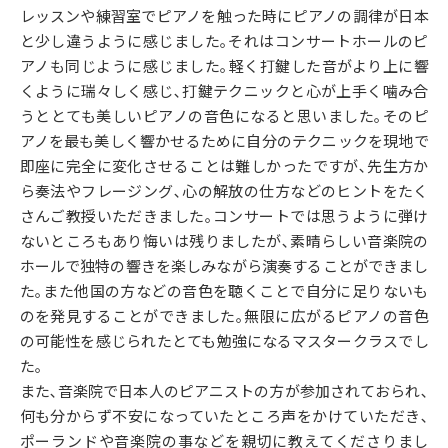
レッスンや練習室でピアノを触った時にピアノの調律が日本
と少し違うように感じました｡それはコンサートホールのピ
アノも同じように感じました｡軽く打鍵した音がより上に響
くように瑞々しく感じ､打鍵テクニックと心が上手く噛み合
うととても美しいピアノの音色になると思いました｡そのピ
アノを最も美しく響かせるために自分のテクニックを現地で
即座に完全に変化させることは難しかったですが､先生方か
ら奏法やフレージング､心の解放の仕方などのヒントをたく
さんご教授いただきました｡コンサートでは思うように弾け
ないところもあり悔いは残りましたが､素晴らしい音楽院の
ホールで独特の響きを楽しみながら演奏することができまし
た｡また他国の方などの音色を聴くことで自分に足りないも
のを発見することができました｡無限に広がるピアノの音色
の可能性を感じられたとても勉強になるマスタークラスでし
た｡
また､音楽院で日本人のピアニストの方が参加されておられ､
何も分からず不安になっていたところ声をかけていただき､
ポーランドや音楽院の事などを親切に教えてくださりまし