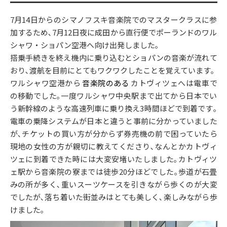
7月14日からのシマノフスキ音楽院でのマスタークラスに参
加するため､7月12日夜に成田から直行便でポーランドのワル
シャワ・ショパン空港へ向け出発しました｡
搭乗手続きを終え機内に乗り込むとショパンの音楽が流れて
おり､渡航を目前にとてもワクワクしたことを覚えています｡
ワルシャワ空港から
音楽院のある
カトヴィツェへは電車で
の移動でした｡一度ワルシャワ中央駅まで出てから日本でい
う新幹線のような高速列車に乗り換え3時間ほどで到着です｡
電車の乗降システムが日本と違うと事前に分かっていました
が､チケットの買い方が分からず券売機の前で困っていたら
現地の女性の方が親切に教えてくださり､なんとかカトヴィ
ツェに到着できた時には大変安堵いたしました｡カトヴィツ
ェ駅から音楽院の寮までは徒歩20分ほどでした｡歩道が石畳
みの所が多く､重いスーツケースを引きながら歩くのが大変
でしたが､落ち着いた街並みはとても美しく､楽しみながら歩
けました｡