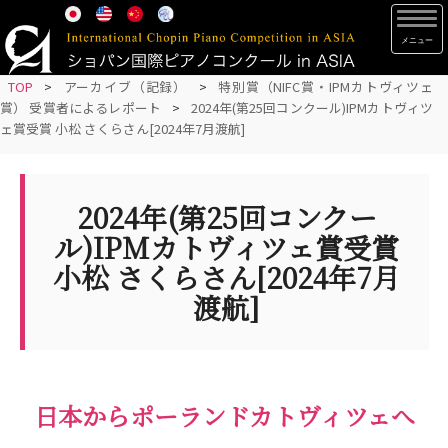
S
TOG
k
i
p
TOP
>
アーカイブ（記録）
>
特別賞（NIFC賞・IPMカトヴィツェ
賞） 受賞者によるレポート
>
2024年(第25回コンクール)IPMカトヴィツ
t
ェ賞受賞 小松 さくらさん[2024年7月渡航]
o
m
a
2024年(第25回コンクー
i
n
ル)IPMカトヴィツェ賞受賞
c
小松 さくらさん[2024年7月
o
渡航]
n
t
e
n
日本からポーランドカトヴィツェへ
t