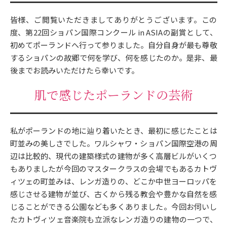
皆様、ご閲覧いただきましてありがとうございます。この
度、第22回ショパン国際コンクール in ASIAの副賞として、
初めてポーランドへ行って参りました。自分自身が最も尊敬
するショパンの故郷で何を学び、何を感じたのか。是非、最
後までお読みいただけたら幸いです。
肌で感じたポーランドの芸術
私がポーランドの地に辿り着いたとき、最初に感じたことは
町並みの美しさでした。ワルシャワ・ショパン国際空港の周
辺は比較的、現代の建築様式の建物が多く高層ビルがいくつ
もありましたが今回のマスタークラスの会場でもあるカトヴ
ィツェの町並みは、レンガ造りの、どこか中世ヨーロッパを
感じさせる建物が並び、古くから残る教会や豊かな自然を感
じることができる公園なども多くありました。今回お伺いし
たカトヴィツェ音楽院も立派なレンガ造りの建物の一つで、