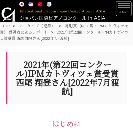
S
TOG
k
i
p
TOP
>
アーカイブ（記録）
>
特別賞（NIFC賞・IPMカトヴィツェ
賞） 受賞者によるレポート
>
2021年(第22回コンクール)IPMカトヴィツ
t
ェ賞受賞 西尾 翔登さん[2022年7月渡航]
o
m
a
2021年(第22回コンクー
i
n
ル)IPMカトヴィツェ賞受賞
c
西尾 翔登さん[2022年7月渡
o
航]
n
t
e
n
はじめに
t