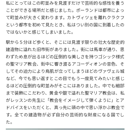
私にとってはこの町並みを見渡すだけで芸術的な感性を養う
ことができる場所だと感じました。ポーランドは都市によっ
て町並みが大きく変わります。カトヴィツェを離れクラクフ
という都市を初めて見たとき、私はつい別の国に到着したの
ではないかと感じてしまいました。
駅から５分ほど歩くと、そこには見渡す限りの壮大な歴史的
建造物に溢れた旧市街がありました。街には馬車が通り、思
わずため息が出るほどの圧倒的な美しさを持つゴシック様式
の聖マリア教会、街中に響き渡るアコーディオンの音色、そ
してその迫力により鳥肌が立ってしまうほどのヴァヴェル城
など、今でも思い返すとこの目でもう一度見てみたいと感じ
るほどの圧倒的な町並みがそこにはありました。中でも細部
まで装飾にこだわり、黄金や銀で溢れた聖マリア教会は、私
がレッスンの先生に「教会をイメージして弾くように」とア
ドバイスをいただくと、真っ先に頭の中で思い浮かぶ教会で
す。全ての建造物が必ず自分の芸術的な財産になる国でし
た。