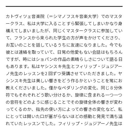
カトヴィツェ音楽院（＝シマノフスキ音楽大学）でのマスタ
ークラス、私は大学に入ることすら緊張してしまいかなり身
構えてしまいましたが、同じくマスタークラスに参加してい
て、フランスから来られた学生の方が声をかけてくださり、
お互いのことを話しているうちに友達になりました。今でも
彼とは連絡を取っていて、日常の他愛もない会話はもちろん
ですが、時にはショパンの作品の素晴らしさについて語る日
もあります。私はヤシンスキ先生とフィリップ・ジュジアー
ノ先生のレッスンを2 回ずつ受講させていただきました。ヤ
シンスキ先生は美しい響きをどう作るかということを常にお
教えくださいました。僅かなペダリングの変化、同じ８分休
符でもそれぞれどう歌い分けるか、旋律に含まれる一つ一つ
の音符をどのように感じることでその旋律全体の響きが変わ
ってくるのか、指先の使い方によっての響きの変化など、私
にとっては開いた口が塞がらないほどの感動と発見で満ち溢
れていたレッスンでした。フィリップ・ジュジアーノ先生は