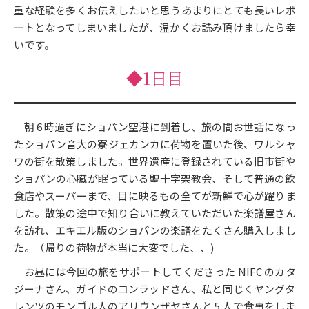
重な経験を多くお伝えしたいと思うあまりにとても長いレポ
ートとなってしまいましたが、温かくお読み頂けましたら幸
いです。
◆1日目
朝 6 時過ぎにショパン空港に到着し、旅の間お世話になっ
たショパン音大の寮ジェカンカに荷物を置いた後、ワルシャ
ワの街を散策しました。世界遺産に登録されている旧市街や
ショパンの心臓が眠っている聖十字架教会、そして普通の飲
食店やスーパーまで、目に映るもの全てが新鮮で心が躍りま
した。散策の途中で知り合いに教えていただいた楽譜屋さん
を訪れ、エキエル版のショパンの楽譜をたくさん購入しまし
た。（帰りの荷物が本当に大変でした、、)
お昼には今回の旅をサポートしてくださった NIFC のカタ
ジーナさん、ガイドのコンラッドさん、私と同じくヤングタ
レンツのモンゴル人のアリウンザヤさんと 5 人で食事をしま