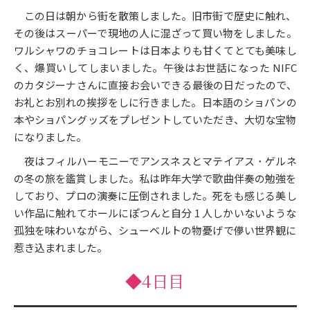
この日は朝から街を散策しました。旧市街で歴史に触れ、
その後はスーパーで現地の人に混ざって買い物をしました。
ワルシャワのチョコレートは日本よりも甘くてとても美味し
く、爆買いしてしまいました。午後はお世話になった NIFC
のカタジーナさんに直接お会いできる最後の日だったので、
お礼とお別れの挨拶をしに行きました。日本語のショパンの
本やショパングッズをプレゼントしていただき、大切な宝物
になりました。
夜はフィルハーモニーでアンスネスとマテイアス ･ ゲルネ
の冬の旅を鑑賞しました。私は昨年大学で歌曲伴奏の勉強を
しており、プロの演奏に圧倒されました。死をも感じる美し
い作品に触れてホールにぽつんと自分 1 人しかいないような
孤独を味わいながら、シューベルトの物憂げで儚い世界観に
惹き込まれました。
◆4日目