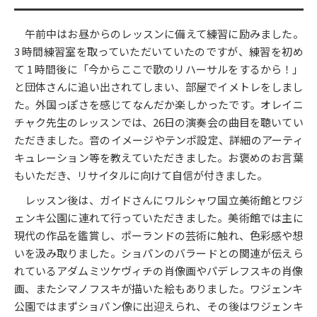
午前中はお昼からのレッスンに備えて練習に励みました。
3 時間練習室を取っていただいていたのですが、練習を初め
て 1 時間後に「今からここで歌のリハーサルをするから！」
と団体さんに追い出されてしまい、部屋でイメトレをしまし
た。外国っぽさを感じてなんだか楽しかったです。オレイニ
チャク先生のレッスンでは、26日の演奏会の曲目を聴いてい
ただきました。音のイメージやテンポ設定、詳細のアーティ
キュレーション等を教えていただきました。お褒めのお言葉
もいただき、リサイタルに向けて自信が付きました。
レッスン後は、ガイドさんにワルシャワ国立美術館とワジ
ェンキ公園に連れて行っていただきました。美術館では主に
現代の作品を鑑賞し、ポーランドの芸術に触れ、色彩感や想
いを汲み取りました。ショパンのバラードとの関連が伝えら
れているアダムミツケヴィチの肖像画やパデレフスキの肖像
画、またシマノフスキが描いた絵もありました。ワジェンキ
公園ではまずショパン像に出迎えられ、その後はワジェンキ