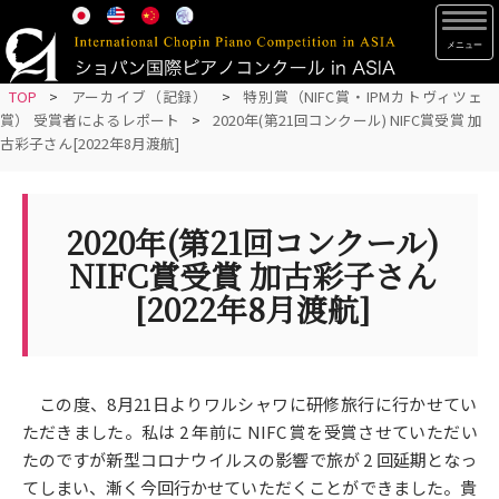
S
TOG
k
i
p
TOP
>
アーカイブ（記録）
>
特別賞（NIFC賞・IPMカトヴィツェ
賞） 受賞者によるレポート
>
2020年(第21回コンクール) NIFC賞受賞 加
t
古彩子さん[2022年8月渡航]
o
m
a
2020年(第21回コンクール)
i
n
NIFC賞受賞 加古彩子さん
c
[2022年8月渡航]
o
n
t
e
この度、8月21日よりワルシャワに研修旅行に行かせてい
n
ただきました。私は 2 年前に NIFC 賞を受賞させていただい
t
たのですが新型コロナウイルスの影響で旅が 2 回延期となっ
てしまい、漸く今回行かせていただくことができました。貴