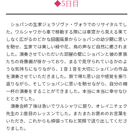
◆5日目
ショパンの生家ジェラゾヴァ・ヴォラでのリサイタルでし
た。ワルシャワから車で移動する際には車窓から見える果て
しなく広がるのどかな田園風景からショパンの幼少期に思い
を馳せ、生家では美しい緑や花、鳥の声など自然に癒されま
した。演奏させていただいた部屋の壁にショパンと彼の家族
たちの肖像画が掛かっており、まるで見守られているかのよ
うな気持ちになりながら、1 音 1 音を大切にショパンの作品
を演奏させていただきました。旅で得た思い出や感覚を振り
返りながら、そしてショパンに思いを馳せながら、自分の精
一杯の演奏をすることができました。本当に本当に幸せなひ
とときでした。
演奏会終了後は急いでワルシャワに戻り、オレイニチェク
先生の 2 度目のレッスンでした。またまたお褒めのお言葉を
いただき、これからも頑張ってねと笑顔で送り出してくださ
りました。