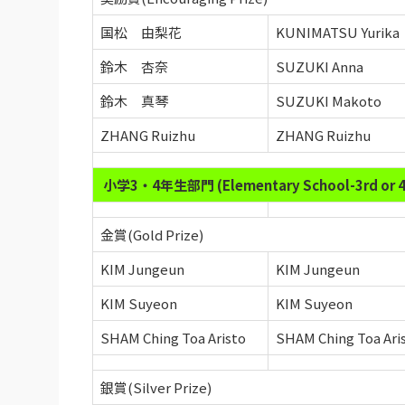
国松 由梨花
KUNIMATSU Yurika
鈴木 杏奈
SUZUKI Anna
鈴木 真琴
SUZUKI Makoto
ZHANG Ruizhu
ZHANG Ruizhu
小学3・4年生部門 (Elementary School-3rd or 4t
金賞(Gold Prize)
KIM Jungeun
KIM Jungeun
KIM Suyeon
KIM Suyeon
SHAM Ching Toa Aristo
SHAM Ching Toa Ari
銀賞(Silver Prize)