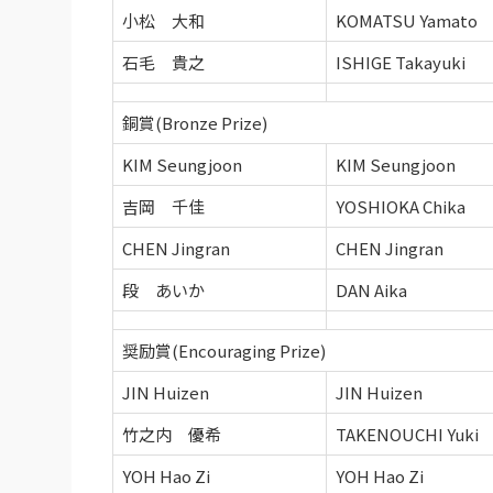
小松 大和
KOMATSU Yamato
石毛 貴之
ISHIGE Takayuki
銅賞(Bronze Prize)
KIM Seungjoon
KIM Seungjoon
吉岡 千佳
YOSHIOKA Chika
CHEN Jingran
CHEN Jingran
段 あいか
DAN Aika
奨励賞(Encouraging Prize)
JIN Huizen
JIN Huizen
竹之内 優希
TAKENOUCHI Yuki
YOH Hao Zi
YOH Hao Zi