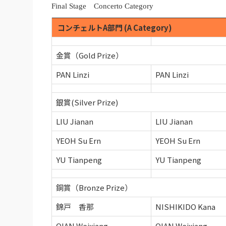
Final Stage Concerto Category
コンチェルトA部門 (A Category)
金賞（Gold Prize）
PAN Linzi
PAN Linzi
銀賞(Silver Prize)
LIU Jianan
LIU Jianan
YEOH Su Ern
YEOH Su Ern
YU Tianpeng
YU Tianpeng
銅賞（Bronze Prize）
錦戸 香那
NISHIKIDO Kana
QIAN Weixiang
QIAN Weixiang