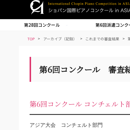
S
k
i
第28回コンクール
第6回派遣コンク
p
t
TOP
>
アーカイブ（記録）
>
これまでの審査結果
>
o
m
a
i
第6回コンクール 審査
n
c
o
n
t
第6回コンクール コンチェルト
e
n
t
アジア大会 コンチェルト部門