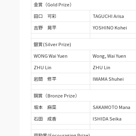
金賞（Gold Prize）
田口 可彩
TAGUCHI Arisa
吉野 晃平
YOSHINO Kohei
銀賞(Silver Prize)
WONG Wai Yuen
Wong, Wai Yuen
ZHU Lin
ZHU Lin
岩間 修平
IWAMA Shuhei
銅賞（Bronze Prize）
坂本 麻菜
SAKAMOTO Mana
石田 成香
ISHIDA Seika
奨励賞(Encouraging Prize)