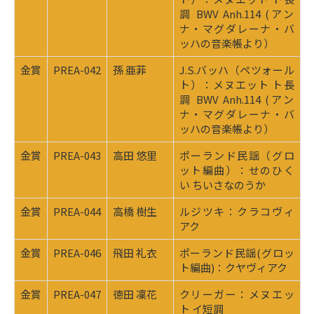
調 BWV Anh.114 (アン
ナ・マグダレーナ・バ
ッハの音楽帳より）
金賞
PREA-042
孫 亜菲
J.S.バッハ（ペツォール
ト）：メヌエット ト長
調 BWV Anh.114 (アン
ナ・マグダレーナ・バ
ッハの音楽帳より）
金賞
PREA-043
高田 悠里
ポーランド民謡（グロ
ット編曲）：せのひく
い ちいさなのうか
金賞
PREA-044
高橋 樹生
ルジツキ：クラコヴィ
アク
金賞
PREA-046
飛田 礼衣
ポーランド民謡(グロッ
ト編曲)：クヤヴィアク
金賞
PREA-047
徳田 凜花
クリーガー：メヌエッ
ト イ短調