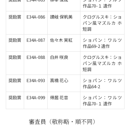
作品70-１ 遺作
奨励賞
E34A-086
讃岐 保帆美
クログルスキ：ショ
パン風マズルカ ホ
短調
奨励賞
E34A-087
佐々木 実紅
ショパン：ワルツ
作品69-2 遺作
奨励賞
E34A-088
白井 咲良
クログルスキ：ショ
パン風マズルカ ホ
短調
奨励賞
E34A-093
髙橋 花心
ショパン：ワルツ
作品64-2
奨励賞
E34A-099
得居 花音
ショパン：ワルツ
作品70-１ 遺作
審査員
（敬称略・順不同）