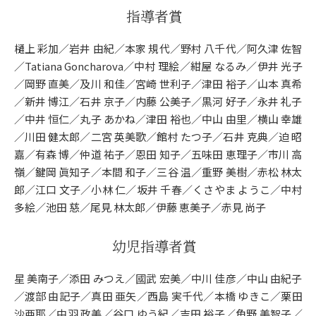
指導者賞
樋上 彩加／岩井 由紀／本家 規代／野村 八千代／阿久津 佐智
／Tatiana Goncharova／中村 理絵／紺屋 なるみ／伊井 光子
／岡野 直美／及川 和佳／宮崎 世利子／津田 裕子／山本 真希
／新井 博江／石井 京子／内藤 公美子／黒河 好子／永井 礼子
／中井 恒仁／丸子 あかね／津田 裕也／中山 由里／横山 幸雄
／川田 健太郎／二宮 英美歌／館村 たつ子／石井 克典／迫 昭
嘉／有森 博／仲道 祐子／恩田 知子／五味田 恵理子／市川 高
嶺／鍵岡 眞知子／本間 和子／三谷 温／重野 美樹／赤松 林太
郎／江口 文子／小林 仁／坂井 千春／くさやま ようこ／中村
多絵／池田 慈／尾見 林太郎／伊藤 恵美子／赤見 尚子
幼児指導者賞
星 美南子／添田 みつえ／國武 宏美／中川 佳彦／中山 由紀子
／渡部 由記子／真田 亜矢／西島 実千代／本橋 ゆきこ／栗田
沙亜耶／中羽 政美／谷口 ゆう紀／吉田 裕子／角野 美智子／