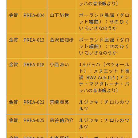
ッハの音楽帳より）
金賞
PREA-004
山下 紗世
ポーランド民謡（グロ
ット編曲）：せのひく
い ちいさなのうか
金賞
PREA-013
金沢 依知歩
ポーランド民謡（グロ
ット編曲）：せのひく
い ちいさなのうか
金賞
PREA-018
小西 あい
J.S.バッハ（ペツォール
ト）：メヌエット ト長
調 BWV Anh.114 (アン
ナ・マグダレーナ・バ
ッハの音楽帳より）
金賞
PREA-023
宮崎 輝美
ルジツキ：チロルのワ
ルツ
金賞
PREA-025
森谷 倫乃介
ルジツキ：チロルのワ
ルツ