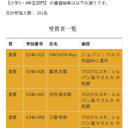
【小学3・4年生部門】 の審査結果は以下の通りです。
合計参加人数： 101名
受賞者一覧
賞
参加番号
氏名
曲目
金賞
E34A-023
HACHIYA May
ショパン：ワルツ
作品69-1 遺作
金賞
E34A-028
廣地 太偉
クログルスキ：ショ
パン風マズルカ ホ
短調
金賞
E34A-047
河合 諒太郎
クログルスキ：ショ
パン風マズルカ ホ
短調
金賞
E34A-058
三留 咲歩
クログルスキ：ショ
パン風マズルカ ホ