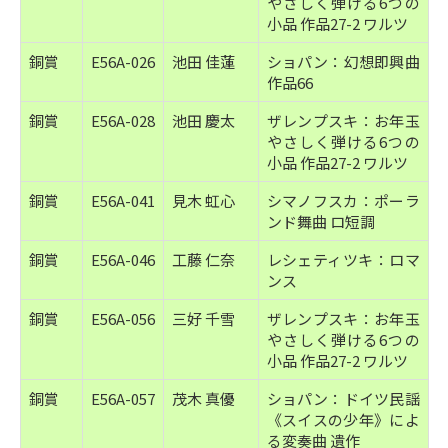
やさしく弾ける6つの
小品 作品27-2 ワルツ
銅賞
E56A-026
池田 佳蓮
ショパン：幻想即興曲
作品66
銅賞
E56A-028
池田 慶太
ザレンプスキ：お年玉
やさしく弾ける6つの
小品 作品27-2 ワルツ
銅賞
E56A-041
見木 虹心
シマノフスカ：ポーラ
ンド舞曲 ロ短調
銅賞
E56A-046
工藤 仁奈
レシェティツキ：ロマ
ンス
銅賞
E56A-056
三好 千雪
ザレンプスキ：お年玉
やさしく弾ける6つの
小品 作品27-2 ワルツ
銅賞
E56A-057
茂木 真優
ショパン：ドイツ民謡
《スイスの少年》によ
る変奏曲 遺作