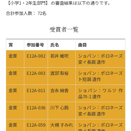
【小学1・2年生部門】 の審査結果は以下の通りです。
合計参加人数： 72名
受賞者一覧
賞
参加番号
氏名
曲目
金賞
E12A-002
若井 維吹
ショパン：ポロネーズ
変イ長調 遺作
金賞
E12A-003
渡部 梨桜
ショパン：ポロネーズ
ト短調 遺作
金賞
E12A-011
吉永 結香
ショパン：ワルツ 作
品70-2 遺作
金賞
E12A-036
川下 心鈴
ショパン：ポロネーズ
変イ長調 遺作
金賞
E12A-059
大槻 すみれ
ショパン：ポロネーズ
変イ長調 遺作