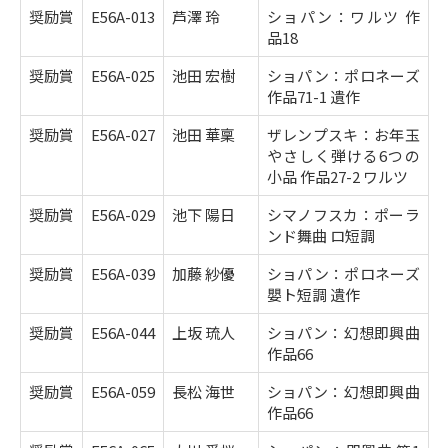
奨励賞
E56A-013
芦澤 玲
ショパン：ワルツ 作
品18
奨励賞
E56A-025
池田 宏樹
ショパン：ポロネーズ
作品71-1 遺作
奨励賞
E56A-027
池田 華稟
ザレンプスキ：お年玉
やさしく弾ける6つの
小品 作品27-2 ワルツ
奨励賞
E56A-029
池下 陽日
シマノフスカ：ポーラ
ンド舞曲 ロ短調
奨励賞
E56A-039
加藤 紗優
ショパン：ポロネーズ
嬰ト短調 遺作
奨励賞
E56A-044
上坂 琉人
ショパン：幻想即興曲
作品66
奨励賞
E56A-059
長松 海世
ショパン：幻想即興曲
作品66