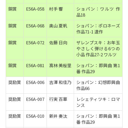
銅賞
E56A-058
村手 響
ショパン：ワルツ 作
品18
銅賞
E56A-068
奥山 夏帆
ショパン：ポロネーズ
作品71-1 遺作
銅賞
E56A-072
佐藤 日向
ザレンプスキ：お年玉
やさしく弾ける6つの
小品 作品27-2 ワルツ
銅賞
E56A-081
髙林 美桜里
ショパン：即興曲 第1
番 作品29
奨励賞
E56A-006
吉澤 和佳乃
ショパン：幻想即興曲
作品66
奨励賞
E56A-007
行実 百華
レシェティツキ：ロマ
ンス
奨励賞
E56A-010
新井 奏汰
ショパン：即興曲 第1
番 作品29