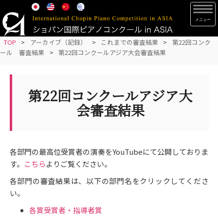
S
TOG
k
i
p
TOP
>
アーカイブ（記録）
>
これまでの審査結果
>
第22回コンク
ール 審査結果
>
第22回コンクールアジア大会審査結果
t
o
m
第22回コンクールアジア大
a
i
会審査結果
n
c
o
各部門の最高位受賞者の演奏をYouTubeにて公開しておりま
n
す。
こちら
よりご覧ください。
t
e
各部門の審査結果は、以下の部門名をクリックしてくださ
n
い。
t
各賞受賞者・指導者賞