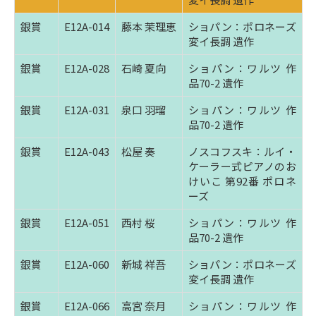
銀賞
E12A-014
藤本 茉理恵
ショパン：ポロネーズ
変イ長調 遺作
銀賞
E12A-028
石崎 夏向
ショパン：ワルツ 作
品70-2 遺作
銀賞
E12A-031
泉口 羽瑠
ショパン：ワルツ 作
品70-2 遺作
銀賞
E12A-043
松屋 奏
ノスコフスキ：ルイ・
ケーラー式ピアノのお
けいこ 第92番 ポロネ
ーズ
銀賞
E12A-051
西村 桜
ショパン：ワルツ 作
品70-2 遺作
銀賞
E12A-060
新城 祥吾
ショパン：ポロネーズ
変イ長調 遺作
銀賞
E12A-066
高宮 奈月
ショパン：ワルツ 作