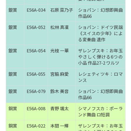
銀賞
E56A-034
石原 菜乃子
ショパン：幻想即興曲
作品66
銀賞
E56A-052
松林 真凜
ショパン：ドイツ民謡
《スイスの少年》によ
る変奏曲 遺作
銀賞
E56A-054
光枝 一華
ザレンプスキ：お年玉
やさしく弾ける6つの
小品 作品27-2 ワルツ
銀賞
E56A-055
宮脇 麻愛
レシェティツキ：ロマ
ンス
銀賞
E56A-079
鈴木 美音
ショパン：幻想即興曲
作品66
銅賞
E56A-008
青野 颯太
シマノフスカ：ポーラ
ンド舞曲 ロ短調
銅賞
E56A-022
本間 一輝
ザレンプスキ：お年玉