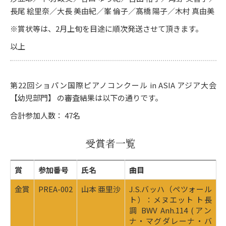
長尾 絵里奈／大長 美由紀／峯 倫子／髙橋 陽子／木村 真由美
※賞状等は、2月上旬を目途に順次発送させて頂きます。
以上
第22回ショパン国際ピアノコンクール in ASIA アジア大会
【幼児部門】 の審査結果は以下の通りです。
合計参加人数： 47名
受賞者一覧
賞
参加番号
氏名
曲目
金賞
PREA-002
山本 亜里沙
J.S.バッハ（ペツォール
ト）：メヌエット ト長
調 BWV Anh.114 (アン
ナ・マグダレーナ・バ