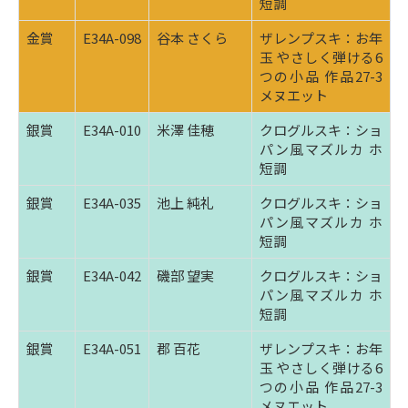
短調
金賞
E34A-098
谷本 さくら
ザレンプスキ：お年
玉 やさしく弾ける6
つの小品 作品27-3
メヌエット
銀賞
E34A-010
米澤 佳穂
クログルスキ：ショ
パン風マズルカ ホ
短調
銀賞
E34A-035
池上 純礼
クログルスキ：ショ
パン風マズルカ ホ
短調
銀賞
E34A-042
磯部 望実
クログルスキ：ショ
パン風マズルカ ホ
短調
銀賞
E34A-051
郡 百花
ザレンプスキ：お年
玉 やさしく弾ける6
つの小品 作品27-3
メヌエット