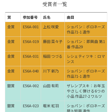
受賞者一覧
賞
参加番号
氏名
曲目
金賞
E56A-001
上松 咲愛
ショパン：ポロネーズ
作品71-1 遺作
金賞
E56A-019
藤田 菜々子
ショパン：即興曲 第1
番 作品29
金賞
E56A-031
稲田 つづる
レシェティツキ：ロマ
ンス
金賞
E56A-040
川下 新乃
ショパン：ポロネーズ
作品71-1 遺作
銀賞
E56A-002
山田 有莉
ザレンプスキ：お年玉
やさしく弾ける6つの
小品 作品27-2 ワルツ
銀賞
E56A-023
堀米 紅羽
ショパン：ポロネーズ
嬰ト短調 遺作