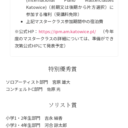
Katowice)（前期又は後期から片方選択）に
参加する権利（受講料免除）
上記マスタークラス参加期間中の宿泊費
※公式HP：
https://ipm.am.katowice.pl/
（今年
度のマスタークラスの詳細については、準備ができ
次第公式HPにて発表予定）
特別優秀賞
ソロアーティスト部門 宮原 雄大
コンチェルトC部門 佐原 光
ソリスト賞
小学1・2年生部門 吉永 結香
小学3・4年生部門 河合 諒太郎