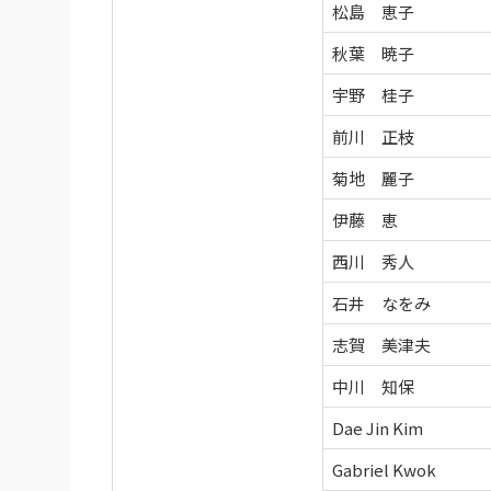
松島 恵子
秋葉 暁子
宇野 桂子
前川 正枝
菊地 麗子
伊藤 恵
西川 秀人
石井 なをみ
志賀 美津夫
中川 知保
Dae Jin Kim
Gabriel Kwok