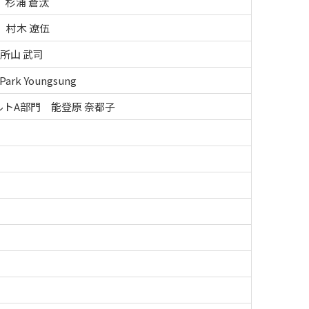
 杉浦 蒼汰
 村木 遼伍
所山 武司
k Youngsung
トA部門 能登原 奈都子