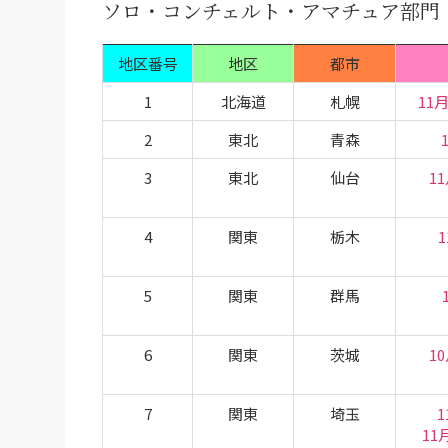
ソロ・コンチェルト・アマチュア部門
地区番号
地区
都市
1
北海道
札幌
11
2
東北
青森
3
東北
仙台
1
4
関東
栃木
1
5
関東
群馬
6
関東
茨城
1
7
関東
埼玉
1
11