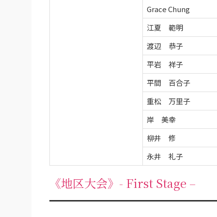
Grace Chung
江夏 範明
渡辺 恭子
平岩 祥子
平間 百合子
重松 万里子
岸 美幸
柳井 修
永井 礼子
《地区大会》- First Stage –