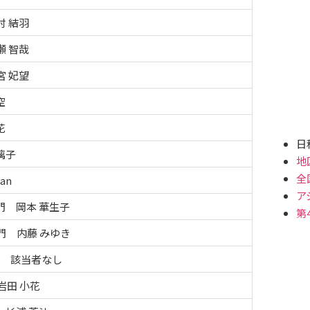
村 結羽
瀬 智哉
宮 妃望
空
花
日
璃子
地区
全国
an
アジ
門 岡本 華生子
第
門 内藤 みゆき
門 該当者なし
岩田 小花