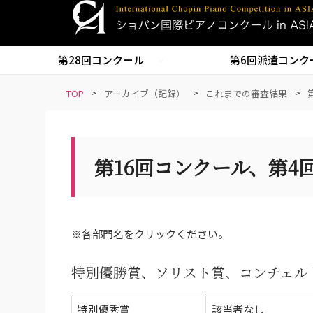
S
k
i
第28回コンクール
第6回派遣コンク
p
t
TOP
>
アーカイブ（記録）
>
これまでの審査結果
>
o
m
a
i
第16回コンクール、第
n
c
o
n
※各部門名をクリックください。
t
e
特別優勝賞、ソリスト賞、コンチェル
n
t
特別優秀賞
該当者なし