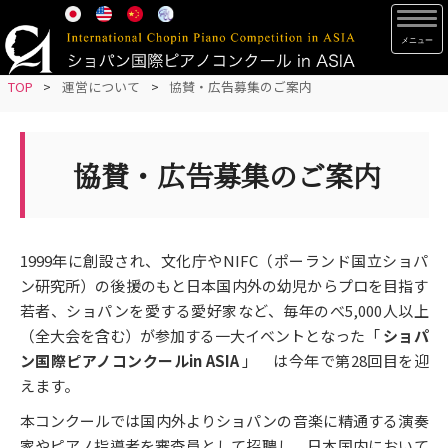
S
TOG
k
i
p
TOP
>
運営について
>
協賛・広告募集のご案内
t
o
m
協賛・広告募集のご案内
a
i
n
1999年に創設され、文化庁やNIFC（ポーランド国立ショパ
c
ン研究所）の後援のもと日本国内外の幼児からプロを目指す
o
若者、ショパンを愛する愛好家など、毎年のべ5,000人以上
n
（全大会を含む）が参加する一大イベントとなった「
ショパ
t
ン国際ピアノコンクールin ASIA
」 は今年で第28回目を迎
e
えます。
n
t
本コンクールでは国内外よりショパンの音楽に精通する演奏
家やピアノ指導者を審査員として招聘し、日本国内において