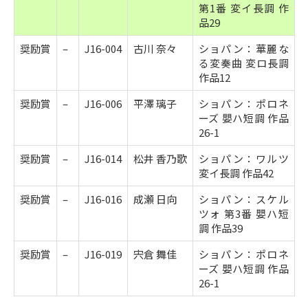
第1番 変イ長調 作
品29
奨励賞
–
J16-004
古川 奈々
ショパン：華麗な
る変奏曲 変ロ長調
作品12
奨励賞
–
J16-006
平澤 璃子
ショパン：ポロネ
ーズ 嬰ハ短調 作品
26-1
奨励賞
–
J16-014
松井 香乃歌
ショパン：ワルツ
変イ長調 作品42
奨励賞
–
J16-016
成瀬 日向
ショパン：スケル
ツォ 第3番 嬰ハ短
調 作品39
奨励賞
–
J16-019
宍倉 舞佳
ショパン：ポロネ
ーズ 嬰ハ短調 作品
26-1