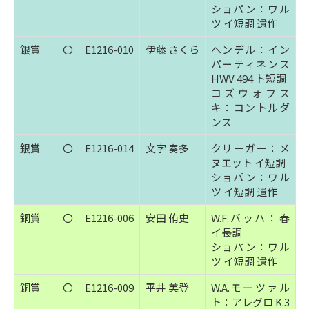
ショパン：ワル
ツ イ短調 遺作
銀賞
〇
E1216-010
伊藤 さくら
ヘンデル：イン
パーティネンス
HWV 494 ト短調
コズウォフス
キ：コントルダ
ンス
銀賞
〇
E1216-014
文字 奏多
クリーガー：メ
ヌエット イ短調
ショパン：ワル
ツ イ短調 遺作
銅賞
〇
E1216-006
安田 侑史
W.F.バッハ：春
イ長調
ショパン：ワル
ツ イ短調 遺作
銅賞
〇
E1216-009
平井 美登
W.A.モーツァル
ト：アレグロ K.3