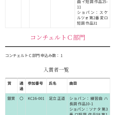
曲 イ短調 作品25-
11
ショパン：スケ
ルツォ 第2番 変ロ
短調 作品31
コンチェルトＣ部門
コンチェルトＣ部門 申込み数： 1
入賞者一覧
賞
通
参加番号
氏名
曲目
過
銀賞
〇
KC16-001
足立 正道
ショパン：練習曲 ハ
長調 作品10-1
ショパン：ソナタ 第3
番 ロ短調 作品58 第1