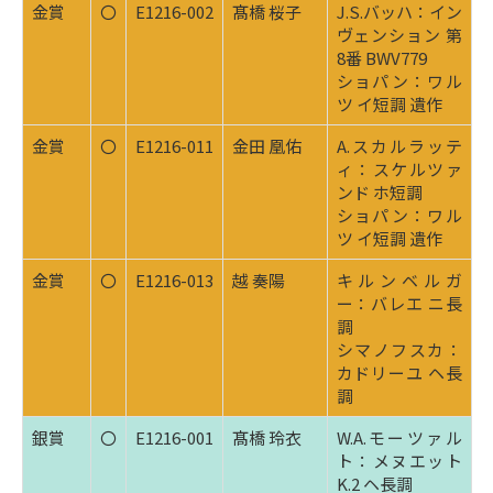
金賞
〇
E1216-002
髙橋 桜子
J.S.バッハ：イン
ヴェンション 第
8番 BWV779
ショパン：ワル
ツ イ短調 遺作
金賞
〇
E1216-011
金田 凰佑
A.スカルラッテ
ィ：スケルツァ
ンド ホ短調
ショパン：ワル
ツ イ短調 遺作
金賞
〇
E1216-013
越 奏陽
キルンベルガ
ー：バレエ ニ長
調
シマノフスカ：
カドリーユ ヘ長
調
銀賞
〇
E1216-001
髙橋 玲衣
W.A.モーツァル
ト：メヌエット
K.2 ヘ長調