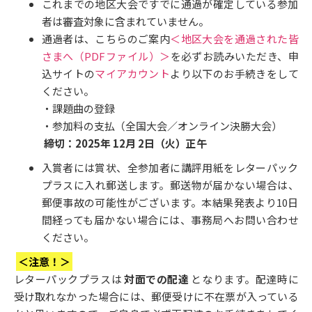
これまでの地区大会ですでに通過が確定している参加
者は審査対象に含まれていません。
通過者は、こちらのご案内
＜地区大会を通過された皆
さまへ（PDFファイル）＞
を必ずお読みいただき、申
込サイトの
マイアカウント
より以下のお手続きをして
ください。
・課題曲の登録
・参加料の支払（全国大会／オンライン決勝大会）
締切：2025年 12月 2日（火）正午
入賞者には賞状、全参加者に講評用紙をレターパック
プラスに入れ郵送します。郵送物が届かない場合は、
郵便事故の可能性がございます。本結果発表より10日
間経っても届かない場合には、事務局へお問い合わせ
ください。
＜注意！＞
レターパックプラスは
対面での配達
となります。配達時に
受け取れなかった場合には、郵便受けに不在票が入っている