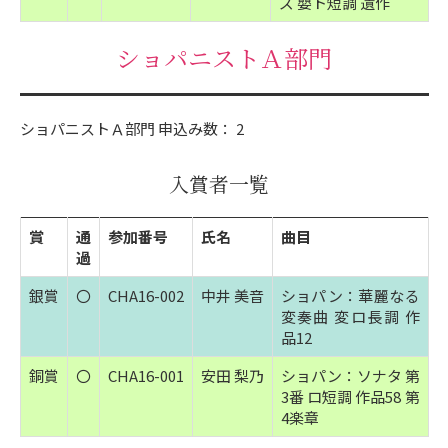
ズ 嬰ト短調 遺作
ショパニストＡ部門
ショパニストＡ部門 申込み数： 2
入賞者一覧
賞
通
参加番号
氏名
曲目
過
銀賞
〇
CHA16-002
中井 美音
ショパン：華麗なる
変奏曲 変ロ長調 作
品12
銅賞
〇
CHA16-001
安田 梨乃
ショパン：ソナタ 第
3番 ロ短調 作品58 第
4楽章