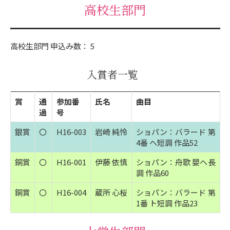
高校生部門
高校生部門 申込み数： 5
入賞者一覧
賞
通
参加番
氏名
曲目
過
号
銀賞
〇
H16-003
岩崎 純怜
ショパン：バラード 第
4番 ヘ短調 作品52
銅賞
〇
H16-001
伊藤 依慎
ショパン：舟歌 嬰ヘ長
調 作品60
銅賞
〇
H16-004
蔵所 心桜
ショパン：バラード 第
1番 ト短調 作品23