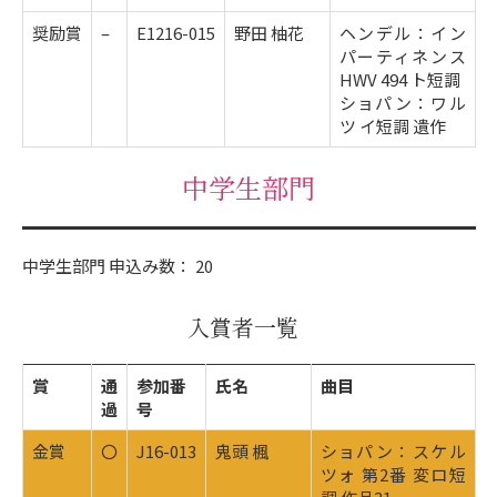
奨励賞
–
E1216-015
野田 柚花
ヘンデル：イン
パーティネンス
HWV 494 ト短調
ショパン：ワル
ツ イ短調 遺作
中学生部門
中学生部門 申込み数： 20
入賞者一覧
賞
通
参加番
氏名
曲目
過
号
金賞
〇
J16-013
鬼頭 楓
ショパン：スケル
ツォ 第2番 変ロ短