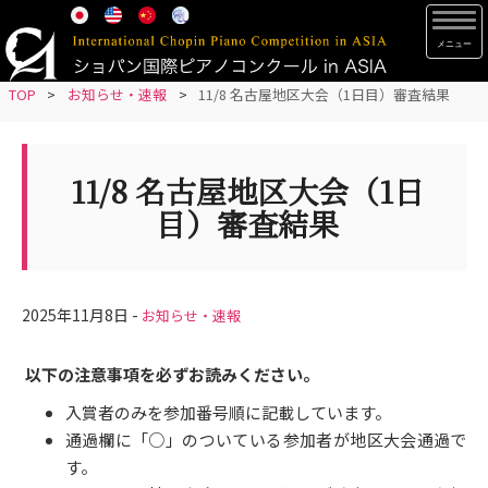
S
TOG
k
i
p
TOP
>
お知らせ・速報
>
11/8 名古屋地区大会（1日目）審査結果
t
o
m
11/8 名古屋地区大会（1日
a
目）審査結果
i
n
c
o
2025年11月8日 -
お知らせ・速報
n
t
以下の注意事項を必ずお読みください。
e
入賞者のみを参加番号順に記載しています。
n
通過欄に「○」のついている参加者が地区大会通過で
t
す。