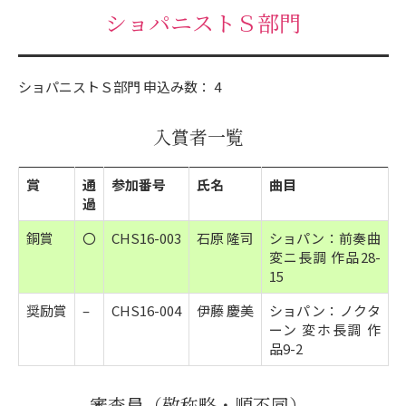
ショパニストＳ部門
ショパニストＳ部門 申込み数： 4
入賞者一覧
賞
通
参加番号
氏名
曲目
過
銅賞
〇
CHS16-003
石原 隆司
ショパン：前奏曲
変ニ長調 作品28-
15
奨励賞
–
CHS16-004
伊藤 慶美
ショパン：ノクタ
ーン 変ホ長調 作
品9-2
審査員（敬称略・順不同）