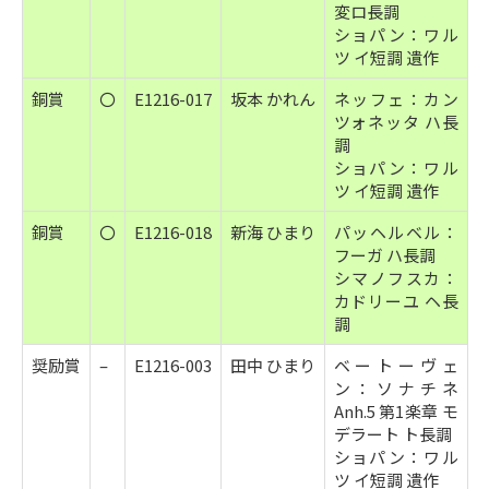
変ロ長調
ショパン：ワル
ツ イ短調 遺作
銅賞
〇
E1216-017
坂本 かれん
ネッフェ：カン
ツォネッタ ハ長
調
ショパン：ワル
ツ イ短調 遺作
銅賞
〇
E1216-018
新海 ひまり
パッヘルベル：
フーガ ハ長調
シマノフスカ：
カドリーユ ヘ長
調
奨励賞
–
E1216-003
田中 ひまり
ベートーヴェ
ン：ソナチネ
Anh.5 第1楽章 モ
デラート ト長調
ショパン：ワル
ツ イ短調 遺作