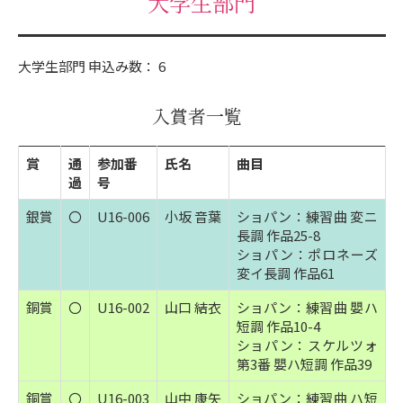
大学生部門
大学生部門 申込み数： 6
入賞者一覧
賞
通
参加番
氏名
曲目
過
号
銀賞
〇
U16-006
小坂 音葉
ショパン：練習曲 変ニ
長調 作品25-8
ショパン：ポロネーズ
変イ長調 作品61
銅賞
〇
U16-002
山口 結衣
ショパン：練習曲 嬰ハ
短調 作品10-4
ショパン：スケルツォ
第3番 嬰ハ短調 作品39
銅賞
〇
U16-003
山中 康矢
ショパン：練習曲 ハ短