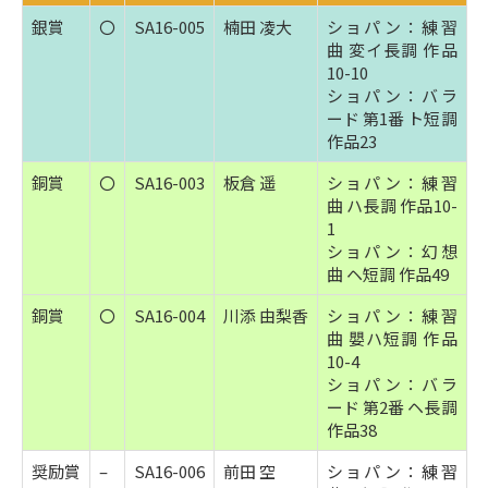
銀賞
〇
SA16-005
楠田 凌大
ショパン：練習
曲 変イ長調 作品
10-10
ショパン：バラ
ード 第1番 ト短調
作品23
銅賞
〇
SA16-003
板倉 遥
ショパン：練習
曲 ハ長調 作品10-
1
ショパン：幻想
曲 ヘ短調 作品49
銅賞
〇
SA16-004
川添 由梨香
ショパン：練習
曲 嬰ハ短調 作品
10-4
ショパン：バラ
ード 第2番 ヘ長調
作品38
奨励賞
–
SA16-006
前田 空
ショパン：練習