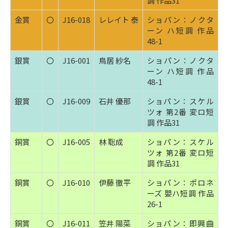
調 作品31
金賞
〇
J16-018
レレイト 泰
ショパン：ノクタ
ーン ハ短調 作品
48-1
銀賞
〇
J16-001
鳥居 紗名
ショパン：ノクタ
ーン ハ短調 作品
48-1
銀賞
〇
J16-009
石井 優那
ショパン：スケル
ツォ 第2番 変ロ短
調 作品31
銅賞
〇
J16-005
林 聡成
ショパン：スケル
ツォ 第2番 変ロ短
調 作品31
銅賞
〇
J16-010
伊藤 徹平
ショパン：ポロネ
ーズ 嬰ハ短調 作品
26-1
銅賞
〇
J16-011
笠井 陽菜
ショパン：即興曲