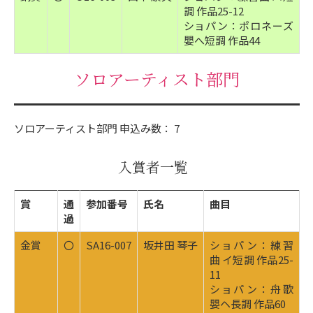
調 作品25-12
ショパン：ポロネーズ
嬰へ短調 作品44
ソロアーティスト部門
ソロアーティスト部門 申込み数： 7
入賞者一覧
賞
通
参加番号
氏名
曲目
過
金賞
〇
SA16-007
坂井田 琴子
ショパン：練習
曲 イ短調 作品25-
11
ショパン：舟歌
嬰ヘ長調 作品60