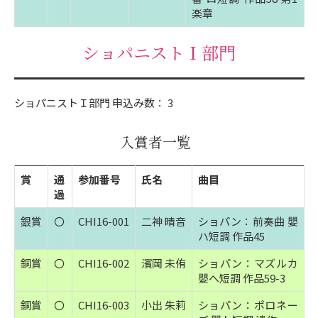
楽章
ショパニストＩ部門
ショパニストＩ部門 申込み数： 3
入賞者一覧
賞
通
参加番号
氏名
曲目
過
銀賞
〇
CHI16-001
二神 晴音
ショパン：前奏曲 嬰
ハ短調 作品45
銅賞
〇
CHI16-002
濱岡 未侑
ショパン：マズルカ
嬰へ短調 作品59-3
銅賞
〇
CHI16-003
小出 朱莉
ショパン：ポロネー