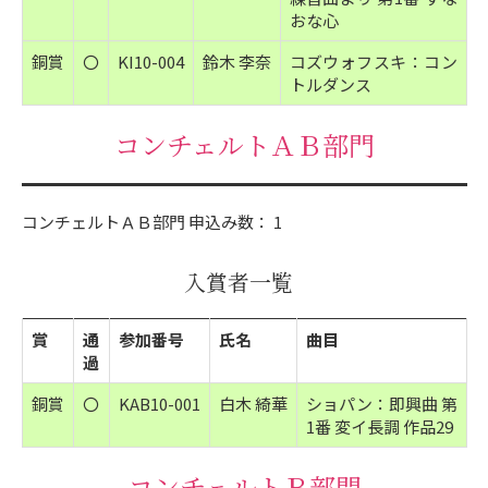
おな心
銅賞
〇
KI10-004
鈴木 李奈
コズウォフスキ：コン
トルダンス
コンチェルトＡＢ部門
コンチェルトＡＢ部門 申込み数： 1
入賞者一覧
賞
通
参加番号
氏名
曲目
過
銅賞
〇
KAB10-001
白木 綺華
ショパン：即興曲 第
1番 変イ長調 作品29
コンチェルトＢ部門