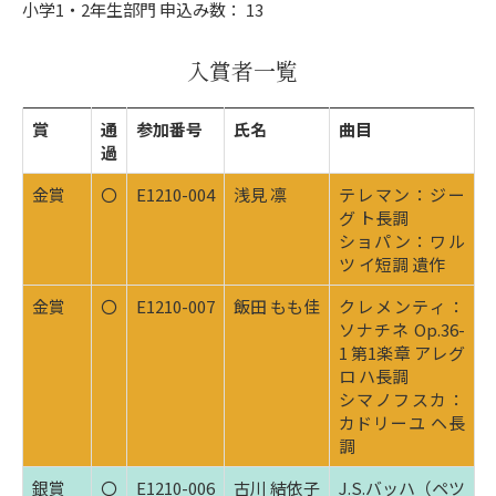
小学1・2年生部門 申込み数： 13
入賞者一覧
賞
通
参加番号
氏名
曲目
過
金賞
〇
E1210-004
浅見 凛
テレマン：ジー
グ ト長調
ショパン：ワル
ツ イ短調 遺作
金賞
〇
E1210-007
飯田 もも佳
クレメンティ：
ソナチネ Op.36-
1 第1楽章 アレグ
ロ ハ長調
シマノフスカ：
カドリーユ ヘ長
調
銀賞
〇
E1210-006
古川 結依子
J.S.バッハ（ペツ