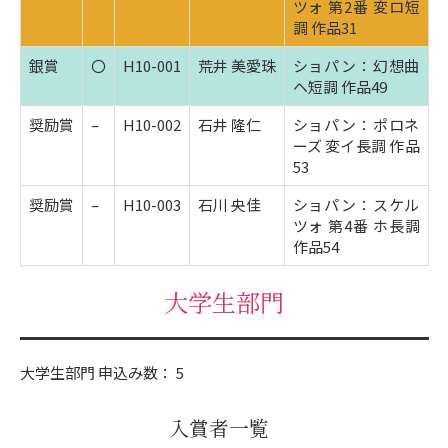
ツォ 第2番 変ロ短
調 作品31
銀賞
〇
H10-001
荒井 美愛珠
ショパン：幻想曲
ヘ短調 作品49
奨励賞
–
H10-002
石井 隆仁
ショパン：ポロネ
ーズ 変イ長調 作品
53
奨励賞
–
H10-003
石川 央佳
ショパン：スケル
ツォ 第4番 ホ長調
作品54
大学生部門
大学生部門 申込み数： 5
入賞者一覧