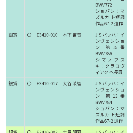
BWV772
ショパン：マ
ズルカ ト短調
作品67-2 遺作
銀賞
〇
E3410-010
木下 宙音
J.S.バッハ：イ
ンヴェンショ
ン 第15番
BWV786
シマノフス
キ：クラコヴ
ィアク ヘ長調
銀賞
〇
E3410-017
大谷 茉智
J.S.バッハ：イ
ンヴェンショ
ン 第13番
BWV784
ショパン：マ
ズルカ ト短調
作品67-2 遺作
銅賞
〇
E3410-003
土屋 明莉
J.S.バッハ：イ