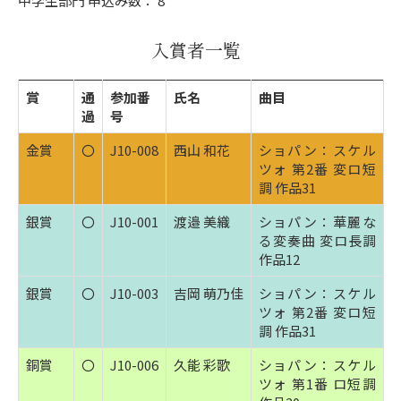
中学生部門 申込み数： 8
入賞者一覧
賞
通
参加番
氏名
曲目
過
号
金賞
〇
J10-008
西山 和花
ショパン：スケル
ツォ 第2番 変ロ短
調 作品31
銀賞
〇
J10-001
渡邉 美織
ショパン：華麗な
る変奏曲 変ロ長調
作品12
銀賞
〇
J10-003
吉岡 萌乃佳
ショパン：スケル
ツォ 第2番 変ロ短
調 作品31
銅賞
〇
J10-006
久能 彩歌
ショパン：スケル
ツォ 第1番 ロ短調