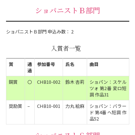
ショパニストＢ部門
ショパニストＢ部門 申込み数： 2
入賞者一覧
賞
通
参加番号
氏名
曲目
過
銅賞
〇
CHB10-002
鈴木 杏莉
ショパン：スケル
ツォ 第2番 変ロ短
調 作品31
奨励賞
–
CHB10-001
力丸 絵麻
ショパン：バラー
ド 第4番 ヘ短調 作
品52