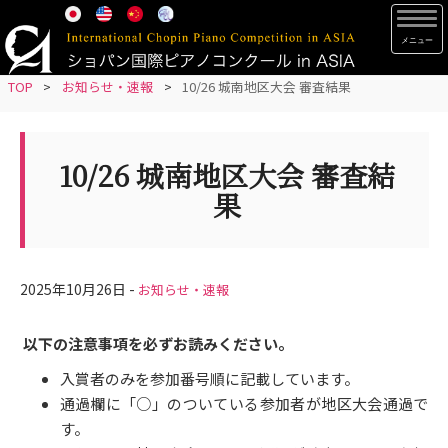
S
TOG
k
i
p
TOP
>
お知らせ・速報
>
10/26 城南地区大会 審査結果
t
o
m
10/26 城南地区大会 審査結
a
果
i
n
c
o
2025年10月26日 -
お知らせ・速報
n
t
以下の注意事項を必ずお読みください。
e
入賞者のみを参加番号順に記載しています。
n
通過欄に「○」のついている参加者が地区大会通過で
t
す。