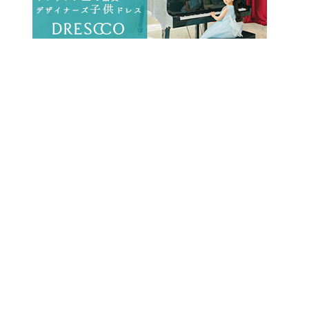
ー
シ
ョ
ン