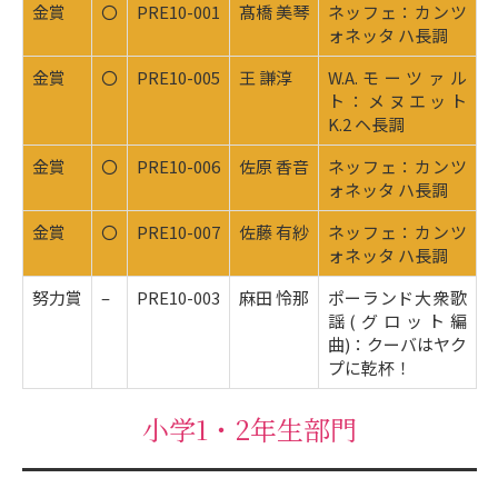
金賞
〇
PRE10-001
髙橋 美琴
ネッフェ：カンツ
ォネッタ ハ長調
金賞
〇
PRE10-005
王 謙淳
W.A.モーツァル
ト：メヌエット
K.2 ヘ長調
金賞
〇
PRE10-006
佐原 香音
ネッフェ：カンツ
ォネッタ ハ長調
金賞
〇
PRE10-007
佐藤 有紗
ネッフェ：カンツ
ォネッタ ハ長調
努力賞
–
PRE10-003
麻田 怜那
ポーランド大衆歌
謡(グロット編
曲)：クーバはヤク
プに乾杯！
小学1・2年生部門