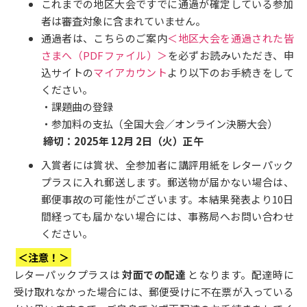
これまでの地区大会ですでに通過が確定している参加
者は審査対象に含まれていません。
通過者は、こちらのご案内
＜地区大会を通過された皆
さまへ（PDFファイル）＞
を必ずお読みいただき、申
込サイトの
マイアカウント
より以下のお手続きをして
ください。
・課題曲の登録
・参加料の支払（全国大会／オンライン決勝大会）
締切：2025年 12月 2日（火）正午
入賞者には賞状、全参加者に講評用紙をレターパック
プラスに入れ郵送します。郵送物が届かない場合は、
郵便事故の可能性がございます。本結果発表より10日
間経っても届かない場合には、事務局へお問い合わせ
ください。
＜注意！＞
レターパックプラスは
対面での配達
となります。配達時に
受け取れなかった場合には、郵便受けに不在票が入っている