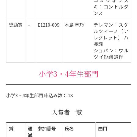
コズウォフス
キ：コントルダ
ンス
奨励賞
–
E1210-009
木島 琴乃
テレマン：スケ
ルツィーノ（ア
レグレット） ハ
長調
ショパン：ワル
ツ イ短調 遺作
小学3・4年生部門
小学3・4年生部門 申込み数： 18
入賞者一覧
賞
通
参加番号
氏名
曲目
過