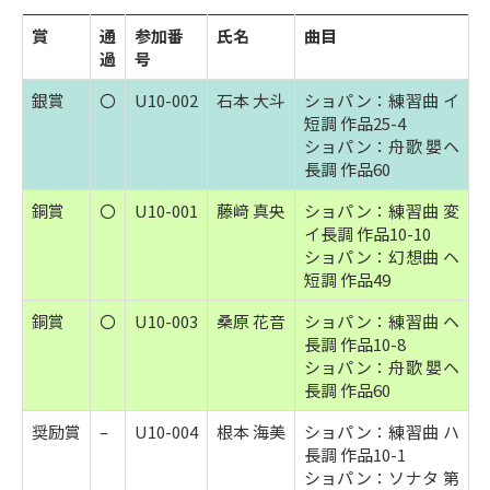
賞
通
参加番
氏名
曲目
過
号
銀賞
〇
U10-002
石本 大斗
ショパン：練習曲 イ
短調 作品25-4
ショパン：舟歌 嬰ヘ
長調 作品60
銅賞
〇
U10-001
藤﨑 真央
ショパン：練習曲 変
イ長調 作品10-10
ショパン：幻想曲 ヘ
短調 作品49
銅賞
〇
U10-003
桑原 花音
ショパン：練習曲 ヘ
長調 作品10-8
ショパン：舟歌 嬰ヘ
長調 作品60
奨励賞
–
U10-004
根本 海美
ショパン：練習曲 ハ
長調 作品10-1
ショパン：ソナタ 第