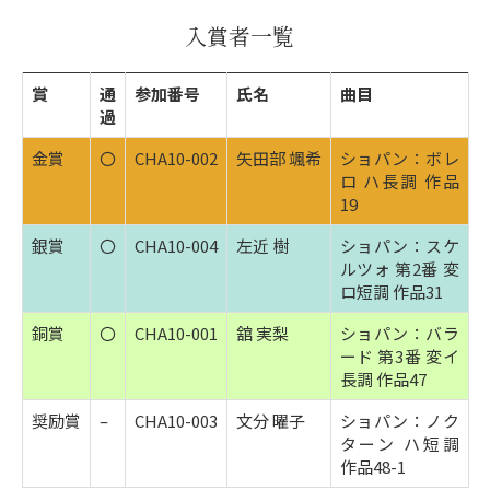
入賞者一覧
賞
通
参加番号
氏名
曲目
過
金賞
〇
CHA10-002
矢田部 颯希
ショパン：ボレ
ロ ハ長調 作品
19
銀賞
〇
CHA10-004
左近 樹
ショパン：スケ
ルツォ 第2番 変
ロ短調 作品31
銅賞
〇
CHA10-001
舘 実梨
ショパン：バラ
ード 第3番 変イ
長調 作品47
奨励賞
–
CHA10-003
文分 曜子
ショパン：ノク
ターン ハ短調
作品48-1