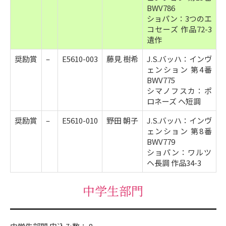
BWV786
ショパン：3つのエ
コセーズ 作品72-3
遺作
奨励賞
–
E5610-003
藤見 樹希
J.S.バッハ：インヴ
ェンション 第4番
BWV775
シマノフスカ：ポ
ロネーズ ヘ短調
奨励賞
–
E5610-010
野田 朝子
J.S.バッハ：インヴ
ェンション 第8番
BWV779
ショパン：ワルツ
ヘ長調 作品34-3
中学生部門