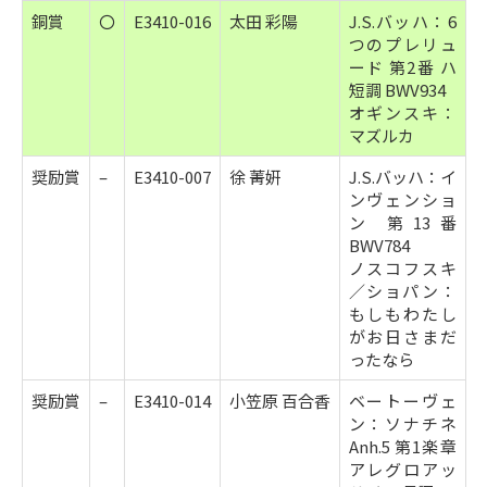
銅賞
〇
E3410-016
太田 彩陽
J.S.バッハ：6
つのプレリュ
ード 第2番 ハ
短調 BWV934
オギンスキ：
マズルカ
奨励賞
–
E3410-007
徐 菁姸
J.S.バッハ：イ
ンヴェンショ
ン 第13番
BWV784
ノスコフスキ
／ショパン：
もしもわたし
がお日さまだ
ったなら
奨励賞
–
E3410-014
小笠原 百合香
ベートーヴェ
ン：ソナチネ
Anh.5 第1楽章
アレグロアッ