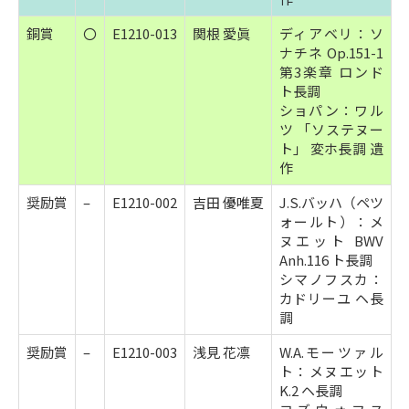
銅賞
〇
E1210-013
関根 愛眞
ディアベリ：ソ
ナチネ Op.151-1
第3楽章 ロンド
ト長調
ショパン：ワル
ツ 「ソステヌー
ト」 変ホ長調 遺
作
奨励賞
–
E1210-002
吉田 優唯夏
J.S.バッハ（ペツ
ォールト）：メ
ヌエット BWV
Anh.116 ト長調
シマノフスカ：
カドリーユ ヘ長
調
奨励賞
–
E1210-003
浅見 花凛
W.A.モーツァル
ト：メヌエット
K.2 ヘ長調