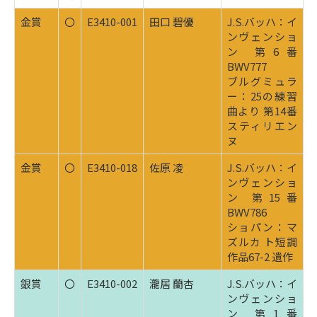
金賞
〇
E3410-001
田口 碧優
J.S.バッハ：イ
ンヴェンショ
ン 第6番
BWV777
ブルグミュラ
ー：25の練習
曲より 第14番
スティリエン
ヌ
金賞
〇
E3410-018
佐原 凌
J.S.バッハ：イ
ンヴェンショ
ン 第15番
BWV786
ショパン：マ
ズルカ ト短調
作品67-2 遺作
銀賞
〇
E3410-002
瀧居 蘭杏
J.S.バッハ：イ
ンヴェンショ
ン 第1番