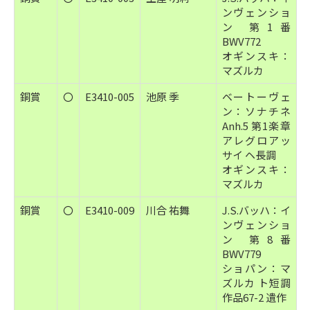
ンヴェンショ
ン 第1番
BWV772
オギンスキ：
マズルカ
銅賞
〇
E3410-005
池原 季
ベートーヴェ
ン：ソナチネ
Anh.5 第1楽章
アレグロアッ
サイ ヘ長調
オギンスキ：
マズルカ
銅賞
〇
E3410-009
川合 祐舞
J.S.バッハ：イ
ンヴェンショ
ン 第8番
BWV779
ショパン：マ
ズルカ ト短調
作品67-2 遺作