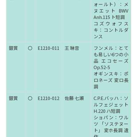
ォールト）：メ
ヌエット BWV
Anh.115 ト短調
コズウォフス
キ：コントルダ
ンス
銀賞
〇
E1210-011
王 琳音
フンメル：とて
も易しい6つの小
品 エコセーズ
Op.52-5
オギンスキ：ポ
ロネーズ 変ロ長
調
銀賞
〇
E1210-012
佐藤 七瀬
C.P.E.バッハ：ソ
ルフェジェット
H.220 ハ短調
ショパン：ワル
ツ 「ソステヌー
ト」 変ホ長調 遺
作