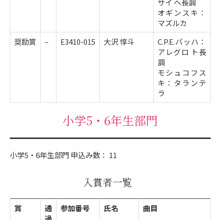
サイ ヘ長調
オギンスキ：
マズルカ
奨励賞
–
E3410-015
大沢 惇斗
C.P.E.バッハ：
アレグロ ト長
調
モシュコフス
キ：タランテ
ラ
小学5・6年生部門
小学5・6年生部門 申込み数： 11
入賞者一覧
賞
通
参加番号
氏名
曲目
過