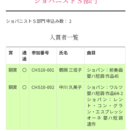
ショパニストＳ部門
ショパニストＳ部門 申込み数： 2
入賞者一覧
賞
通
参加番号
氏名
曲目
過
銅賞
〇
CHS10-001
鶴岡 三佳子
ショパン：前奏曲
嬰ハ短調 作品45
銅賞
〇
CHS10-002
中川 久美子
ショパン：ワルツ
嬰ハ短調 作品64-2
ショパン：レン
ト・コン・グラ
ン・エスプレッシ
オーネ 嬰ハ短調
遺作