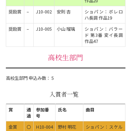
作品20
奨励賞
–
J10-002
安則 杏
ショパン：ボレロ
ハ長調 作品19
奨励賞
–
J10-005
小山 瑠璃
ショパン：バラー
ド 第3番 変イ長調
作品47
高校生部門
高校生部門 申込み数： 5
入賞者一覧
賞
通
参加番
氏名
曲目
過
号
金賞
〇
H10-004
野村 明花
ショパン：スケル