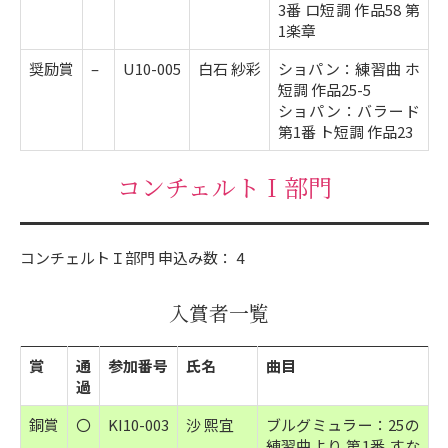
3番 ロ短調 作品58 第
1楽章
奨励賞
–
U10-005
白石 紗彩
ショパン：練習曲 ホ
短調 作品25-5
ショパン：バラード
第1番 ト短調 作品23
コンチェルトＩ部門
コンチェルトＩ部門 申込み数： 4
入賞者一覧
賞
通
参加番号
氏名
曲目
過
銅賞
〇
KI10-003
沙 熙宜
ブルグミュラー：25の
練習曲より 第1番 すな