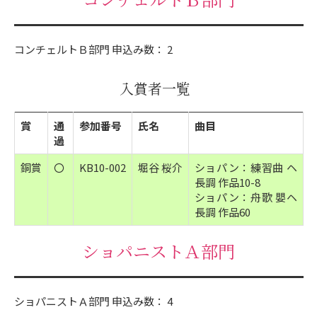
コンチェルトＢ部門 申込み数： 2
入賞者一覧
賞
通
参加番号
氏名
曲目
過
銅賞
〇
KB10-002
堀谷 桜介
ショパン：練習曲 ヘ
長調 作品10-8
ショパン：舟歌 嬰ヘ
長調 作品60
ショパニストＡ部門
ショパニストＡ部門 申込み数： 4