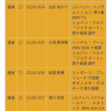
通過
〇
E1231-014
北村 あかり
J.S.バッハ：インヴ
ェンション 第1番
BWV772
ショパン：ワルツ
「ソステヌート」
変ホ長調 遺作
通過
〇
E1231-015
久保 翠津葉
ヘンデル：ブーレ
HWV 363b ト長調
ショパン：ワルツ
「ソステヌート」
変ホ長調 遺作
通過
〇
E1231-016
前田 夏穂
ツィポーリ：プレ
リュード ホ短調
オギンスキ：ポロ
ネーズ 変ロ長調
通過
〇
E1231-017
南川 安音
J.S.バッハ（ペツォ
ールト）：メヌエ
ット BWV Anh.114