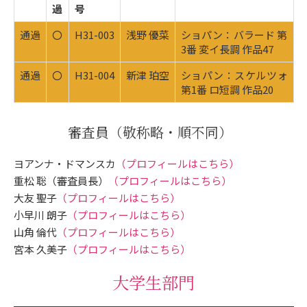
過
号
通過
〇
H31-003
浅野 優菜
ショパン：バラード 第
3番 変イ長調 作品47
通過
〇
H31-004
新津 珀空
ショパン：スケルツォ
第1番 ロ短調 作品20
審査員
（敬称略・順不同）
ヨアンナ・ドマンスカ
（プロフィールはこちら）
重松 聡（審査員長）
（プロフィールはこちら）
大友 聖子
（プロフィールはこちら）
小早川 朗子
（プロフィールはこちら）
山角 倫代
（プロフィールはこちら）
宮本 久美子
（プロフィールはこちら）
大学生部門