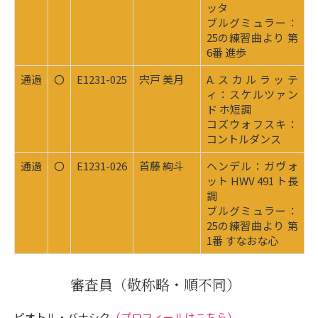
ッタ
ブルグミュラー：
25の練習曲より 第
6番 進歩
通過
〇
E1231-025
宍戸 美月
A.スカルラッテ
ィ：スケルツァン
ド ホ短調
コズウォフスキ：
コントルダンス
通過
〇
E1231-026
首藤 絢斗
ヘンデル：ガヴォ
ット HWV 491 ト長
調
ブルグミュラー：
25の練習曲より 第
1番 すなおな心
審査員
（敬称略・順不同）
ピオトル・バナシク
（プロフィールはこちら）