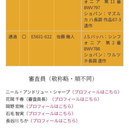
ォニア 第11番
BWV797
ショパン：マズル
カ ハ長調 作品67-3
遺作
通過
〇
E5631-022
佐藤 幾人
J.S.バッハ：シンフ
ォニア 第2番
BWV788
ショパン：ワルツ
ホ長調 遺作
審査員
（敬称略・順不同）
ニール・アンドリュー・シャープ
（プロフィールはこちら）
花岡 千春（審査員長）
（プロフィールはこちら）
岡野 宏映
（プロフィールはこちら）
石毛 智実
（プロフィールはこちら）
長谷川 ちか
（プロフィールはこちら）