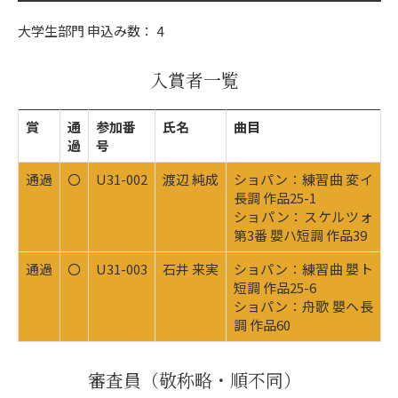
大学生部門 申込み数： 4
入賞者一覧
賞
通
参加番
氏名
曲目
過
号
通過
〇
U31-002
渡辺 純成
ショパン：練習曲 変イ
長調 作品25-1
ショパン：スケルツォ
第3番 嬰ハ短調 作品39
通過
〇
U31-003
石井 来実
ショパン：練習曲 嬰ト
短調 作品25-6
ショパン：舟歌 嬰ヘ長
調 作品60
審査員
（敬称略・順不同）