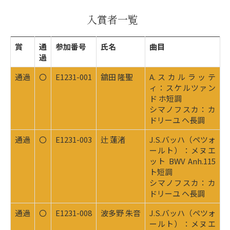
入賞者一覧
賞
通
参加番号
氏名
曲目
過
通過
〇
E1231-001
舘田 隆聖
A.スカルラッテ
ィ：スケルツァン
ド ホ短調
シマノフスカ：カ
ドリーユ ヘ長調
通過
〇
E1231-003
辻 蓮渚
J.S.バッハ（ペツォ
ールト）：メヌエ
ット BWV Anh.115
ト短調
シマノフスカ：カ
ドリーユ ヘ長調
通過
〇
E1231-008
波多野 朱音
J.S.バッハ（ペツォ
ールト）：メヌエ