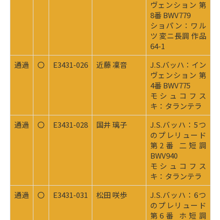
ヴェンション 第
8番 BWV779
ショパン：ワル
ツ 変ニ長調 作品
64-1
通過
〇
E3431-026
近藤 凜音
J.S.バッハ：イン
ヴェンション 第
4番 BWV775
モシュコフス
キ：タランテラ
通過
〇
E3431-028
国井 璃子
J.S.バッハ：5つ
のプレリュード
第2番 二短調
BWV940
モシュコフス
キ：タランテラ
通過
〇
E3431-031
松田 咲歩
J.S.バッハ：6つ
のプレリュード
第6番 ホ短調