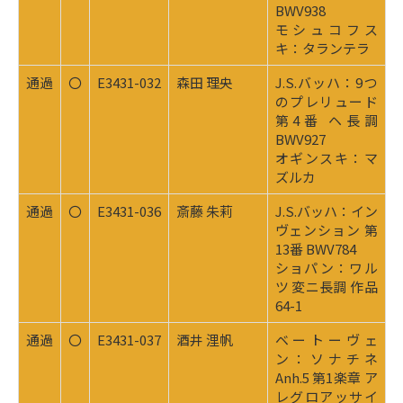
BWV938
モシュコフス
キ：タランテラ
通過
〇
E3431-032
森田 理央
J.S.バッハ：9つ
のプレリュード
第4番 ヘ長調
BWV927
オギンスキ：マ
ズルカ
通過
〇
E3431-036
斎藤 朱莉
J.S.バッハ：イン
ヴェンション 第
13番 BWV784
ショパン：ワル
ツ 変ニ長調 作品
64-1
通過
〇
E3431-037
酒井 浬帆
ベートーヴェ
ン：ソナチネ
Anh.5 第1楽章 ア
レグロアッサイ