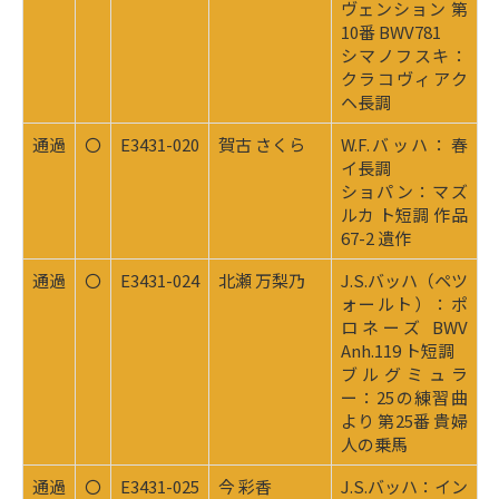
ヴェンション 第
10番 BWV781
シマノフスキ：
クラコヴィアク
ヘ長調
通過
〇
E3431-020
賀古 さくら
W.F.バッハ：春
イ長調
ショパン：マズ
ルカ ト短調 作品
67-2 遺作
通過
〇
E3431-024
北瀬 万梨乃
J.S.バッハ（ペツ
ォールト）：ポ
ロネーズ BWV
Anh.119 ト短調
ブルグミュラ
ー：25の練習曲
より 第25番 貴婦
人の乗馬
通過
〇
E3431-025
今 彩香
J.S.バッハ：イン