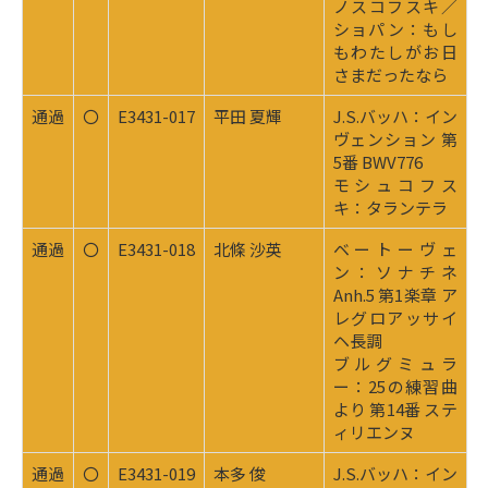
ノスコフスキ／
ショパン：もし
もわたしがお日
さまだったなら
通過
〇
E3431-017
平田 夏輝
J.S.バッハ：イン
ヴェンション 第
5番 BWV776
モシュコフス
キ：タランテラ
通過
〇
E3431-018
北條 沙英
ベートーヴェ
ン：ソナチネ
Anh.5 第1楽章 ア
レグロアッサイ
ヘ長調
ブルグミュラ
ー：25の練習曲
より 第14番 ステ
ィリエンヌ
通過
〇
E3431-019
本多 俊
J.S.バッハ：イン