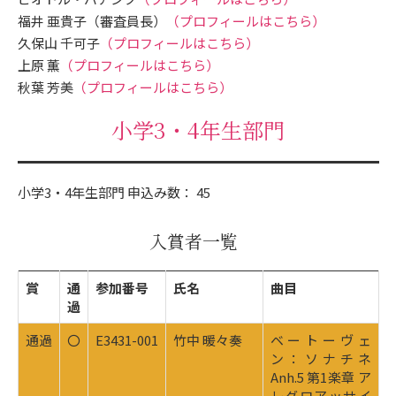
福井 亜貴子（審査員長）
（プロフィールはこちら）
久保山 千可子
（プロフィールはこちら）
上原 薫
（プロフィールはこちら）
秋葉 芳美
（プロフィールはこちら）
小学3・4年生部門
小学3・4年生部門 申込み数： 45
入賞者一覧
賞
通
参加番号
氏名
曲目
過
通過
〇
E3431-001
竹中 暖々奏
ベートーヴェ
ン：ソナチネ
Anh.5 第1楽章 ア
レグロアッサイ