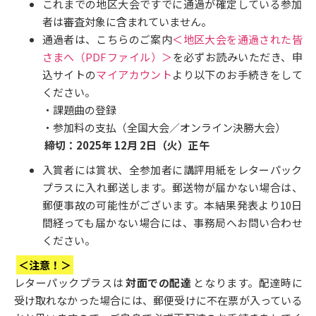
これまでの地区大会ですでに通過が確定している参加
者は審査対象に含まれていません。
通過者は、こちらのご案内
＜地区大会を通過された皆
さまへ（PDFファイル）＞
を必ずお読みいただき、申
込サイトの
マイアカウント
より以下のお手続きをして
ください。
・課題曲の登録
・参加料の支払（全国大会／オンライン決勝大会）
締切：2025年 12月 2日（火）正午
入賞者には賞状、全参加者に講評用紙をレターパック
プラスに入れ郵送します。郵送物が届かない場合は、
郵便事故の可能性がございます。本結果発表より10日
間経っても届かない場合には、事務局へお問い合わせ
ください。
＜注意！＞
レターパックプラスは
対面での配達
となります。配達時に
受け取れなかった場合には、郵便受けに不在票が入っている