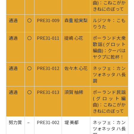
曲)：こねこがか
きねにのぼって
通過
〇
PRE31-009
森重 絵実梨
ルジツキ：こも
りうた
通過
〇
PRE31-011
提嶋 心花
ポーランド大衆
歌謡(グロット
編曲)：クーバは
ヤクプに乾杯！
通過
〇
PRE31-012
佐々木 心花
ネッフェ：カン
ツォネッタ ハ長
調
通過
〇
PRE31-013
須賀 柚稀
ポーランド民謡
(グロット編
曲)：こねこがか
きねにのぼって
努力賞
–
PRE31-002
堤 美都
ネッフェ：カン
ツォネッタ ハ長