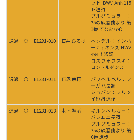
ット BWV Anh.115
ト短調
ブルグミュラー：
25の練習曲より 第
1番 すなおな心
通過
〇
E1231-010
石井 ひろは
ヘンデル：インパ
ーティネンス HWV
494 ト短調
コズウォフスキ：
コントルダンス
通過
〇
E1231-011
石塚 茉莉
パッヘルベル：フ
ーガ ハ長調
ショパン：ワルツ
イ短調 遺作
通過
〇
E1231-013
木下 聖渚
キルンベルガー：
バレエ ニ長調
ブルグミュラー：
25の練習曲より 第
6番 進歩