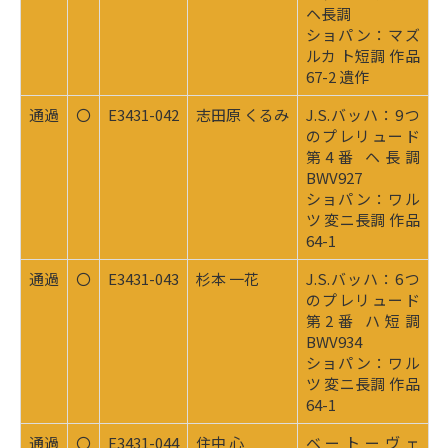
ヘ長調
ショパン：マズ
ルカ ト短調 作品
67-2 遺作
通過
〇
E3431-042
志田原 くるみ
J.S.バッハ：9つ
のプレリュード
第4番 ヘ長調
BWV927
ショパン：ワル
ツ 変ニ長調 作品
64-1
通過
〇
E3431-043
杉本 一花
J.S.バッハ：6つ
のプレリュード
第2番 ハ短調
BWV934
ショパン：ワル
ツ 変ニ長調 作品
64-1
通過
〇
E3431-044
住中 心
ベートーヴェ