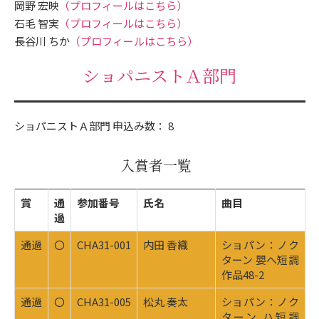
岡野 宏映
（プロフィールはこちら）
石毛 智実
（プロフィールはこちら）
長谷川 ちか
（プロフィールはこちら）
ショパニストＡ部門
ショパニストＡ部門 申込み数： 8
入賞者一覧
賞
通
参加番号
氏名
曲目
過
通過
〇
CHA31-001
内田 香織
ショパン：ノク
ターン 嬰へ短調
作品48-2
通過
〇
CHA31-005
松丸 奏太
ショパン：ノク
ターン ハ短調