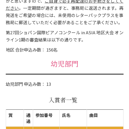
かと思いますので、
ご自身で必ず再配達のお手続きをしてく
ださい
。一定期間が過ぎますと、事務局に返送されます。再
発送をご希望の場合には、未使用のレターパックプラスを事
務局に郵送していただく必要があることをご了承ください。
第27回ショパン国際ピアノコンクール in ASIA 地区大会 オン
ライン1期の審査結果は以下の通りです｡
地区 合計申込み数： 156名
幼児部門
幼児部門 申込み数： 13
入賞者一覧
賞
通
参加番号
氏名
曲目
過