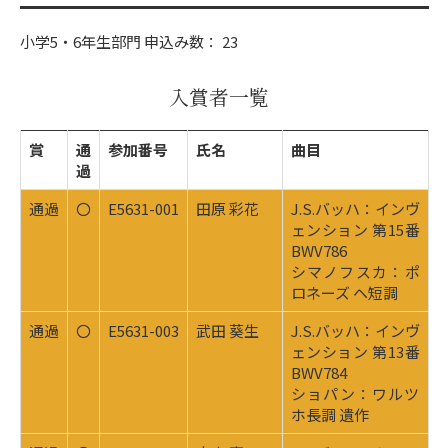
小学5・6年生部門 申込み数： 23
入賞者一覧
賞
通
参加番号
氏名
曲目
過
通過
〇
E5631-001
田原 彩花
J.S.バッハ：インヴ
ェンション 第15番
BWV786
シマノフスカ：ポ
ロネーズ ヘ短調
通過
〇
E5631-003
武田 葵生
J.S.バッハ：インヴ
ェンション 第13番
BWV784
ショパン：ワルツ
ホ長調 遺作