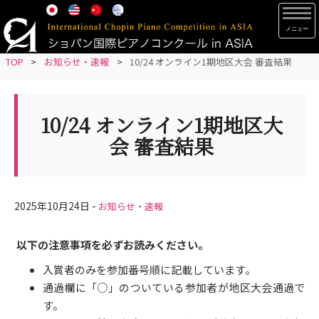
S
TOG
k
i
p
TOP
>
お知らせ・速報
>
10/24 オンライン1期地区大会 審査結果
t
o
m
10/24 オンライン1期地区大
a
会 審査結果
i
n
c
o
2025年10月24日 -
お知らせ・速報
n
t
以下の注意事項を必ずお読みください。
e
入賞者のみを参加番号順に記載しています。
n
通過欄に「○」のついている参加者が地区大会通過で
t
す。