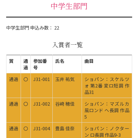
中学生部門
中学生部門 申込み数： 22
入賞者一覧
賞
通
参加番
氏名
曲目
過
号
通過
〇
J31-001
玉井 祐気
ショパン：スケルツ
ォ 第2番 変ロ短調 作
品31
通過
〇
J31-002
谷﨑 穂佳
ショパン：マズルカ
風ロンド ヘ長調 作品
5
通過
〇
J31-004
豊島 佳奈
ショパン：ノクター
ン ロ長調 作品9-3