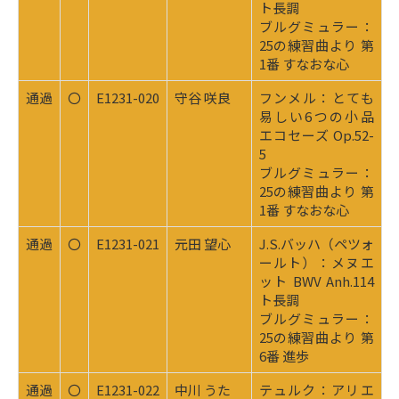
ト長調
ブルグミュラー：
25の練習曲より 第
1番 すなおな心
通過
〇
E1231-020
守谷 咲良
フンメル：とても
易しい6つの小品
エコセーズ Op.52-
5
ブルグミュラー：
25の練習曲より 第
1番 すなおな心
通過
〇
E1231-021
元田 望心
J.S.バッハ（ペツォ
ールト）：メヌエ
ット BWV Anh.114
ト長調
ブルグミュラー：
25の練習曲より 第
6番 進歩
通過
〇
E1231-022
中川 うた
テュルク：アリエ