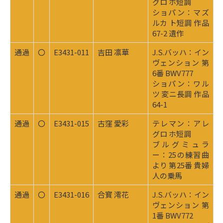
グロ ホ短調
ショパン：マズ
ルカ ト短調 作品
67-2 遺作
通過
〇
E3431-011
吉田 凛華
J.S.バッハ：イン
ヴェンション 第
6番 BWV777
ショパン：ワル
ツ 変ニ長調 作品
64-1
通過
〇
E3431-015
古窪 愛彩
テレマン：アレ
グロ ホ短調
ブルグミュラ
ー：25の練習曲
より 第25番 貴婦
人の乗馬
通過
〇
E3431-016
合寳 澪花
J.S.バッハ：イン
ヴェンション 第
1番 BWV772