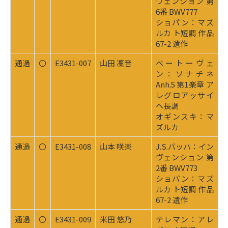
ヴェンション 第
6番 BWV777
ショパン：マズ
ルカ ト短調 作品
67-2 遺作
通過
〇
E3431-007
山田 凜音
ベートーヴェ
ン：ソナチネ
Anh.5 第1楽章 ア
レグロアッサイ
ヘ長調
オギンスキ：マ
ズルカ
通過
〇
E3431-008
山本 咲楽
J.S.バッハ：イン
ヴェンション 第
2番 BWV773
ショパン：マズ
ルカ ト短調 作品
67-2 遺作
通過
〇
E3431-009
米田 悠乃
テレマン：アレ