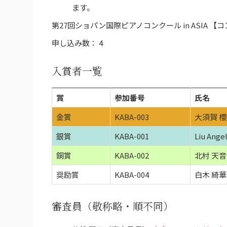
ます。
第27回ショパン国際ピアノコンクール in ASIA
申し込み数： 4
入賞者一覧
賞
参加番号
氏名
金賞
KABA-003
大須賀 
銀賞
KABA-001
Liu Angel
銅賞
KABA-002
北村 天音
奨励賞
KABA-004
白木 綺華
審査員
（敬称略・順不同）