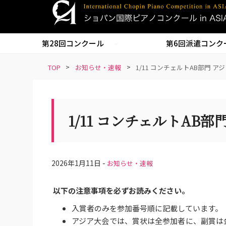
S
k
i
第28回コンクール
第6回派遣コンク
p
t
TOP
>
お知らせ・速報
>
1/11 コンチェルトAB部門 ア
o
m
a
i
1/11 コンチェルトAB
n
c
o
n
2026年1月11日 -
お知らせ・速報
t
e
以下の注意事項を必ずお読みください。
n
t
入賞者のみを参加番号順に記載しています。
アジア大会では、賞状は全参加者に、副賞は