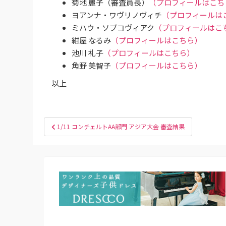
菊地 麗子（審査員長）
（プロフィールはこち
ヨアンナ・ワヴリノヴィチ
（プロフィールは
ミハウ・ソブコヴィアク
（プロフィールはこ
紺屋 なるみ
（プロフィールはこちら）
池川 礼子
（プロフィールはこちら）
角野 美智子
（プロフィールはこちら）
以上
投
1/11 コンチェルトAA部門 アジア大会 審査結果
稿
ナ
ビ
ゲ
ー
シ