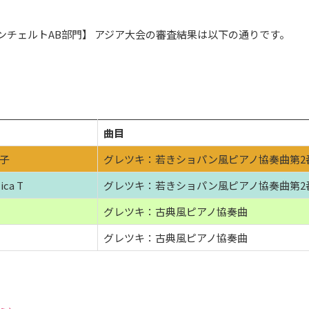
 【コンチェルトAB部門】 アジア大会の審査結果は以下の通りです。
曲目
櫻子
グレツキ：若きショパン風ピアノ協奏曲第2
ica T
グレツキ：若きショパン風ピアノ協奏曲第2
グレツキ：古典風ピアノ協奏曲
グレツキ：古典風ピアノ協奏曲