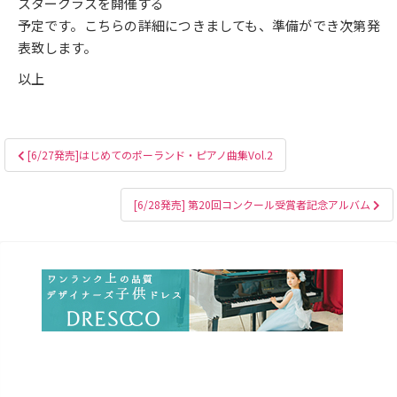
スタークラスを開催する
予定です。こちらの詳細につきましても、準備ができ次第発
表致します。
以上
投
[6/27発売]はじめてのポーランド・ピアノ曲集Vol.2
稿
ナ
[6/28発売] 第20回コンクール受賞者記念アルバム
ビ
ゲ
ー
シ
ョ
ン