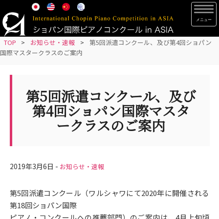
S
TOG
k
i
p
TOP
>
お知らせ・速報
>
第5回派遣コンクール、及び第4回ショパン
国際マスタークラスのご案内
t
o
m
第5回派遣コンクール、及び
a
i
第4回ショパン国際マスタ
n
ークラスのご案内
c
o
n
t
2019年3月6日 -
お知らせ・速報
e
n
第5回派遣コンクール（ワルシャワにて2020年に開催される
t
第18回ショパン国際
ピアノ・コンクールへの推薦部門）のご案内は、4月上旬頃