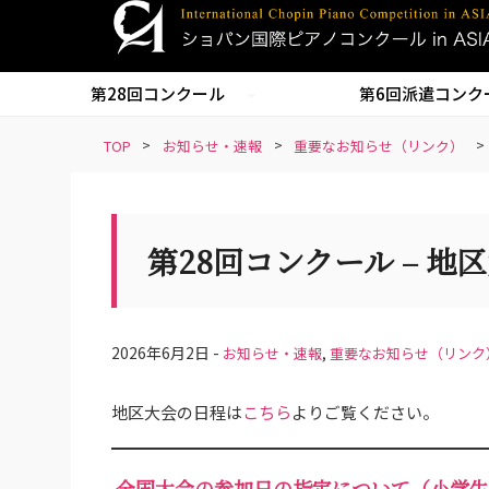
S
k
i
第28回コンクール
第6回派遣コンク
p
t
TOP
>
お知らせ・速報
>
重要なお知らせ（リンク）
>
o
m
a
i
第28回コンクール – 
n
c
o
n
2026年6月2日 -
,
お知らせ・速報
重要なお知らせ（リンク
t
e
地区大会の日程は
こちら
よりご覧ください。
n
t
全国大会の参加日の指定について（小学生