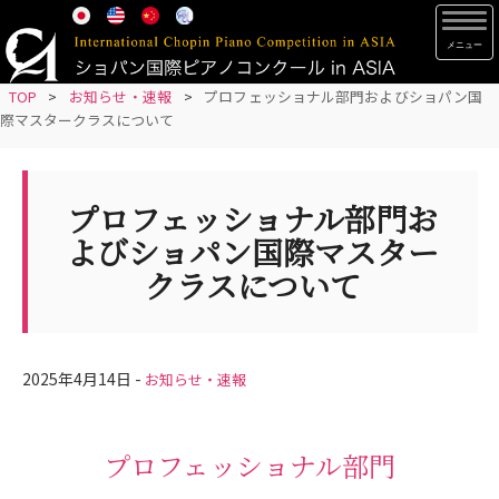
S
TOG
k
i
p
TOP
>
お知らせ・速報
>
プロフェッショナル部門およびショパン国
際マスタークラスについて
t
o
m
プロフェッショナル部門お
a
i
よびショパン国際マスター
n
クラスについて
c
o
n
t
2025年4月14日 -
お知らせ・速報
e
n
プロフェッショナル部門
t