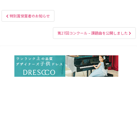
投
特別賞受賞者のお知らせ
稿
ナ
第27回コンクール – 課題曲を公開しました
ビ
ゲ
ー
シ
ョ
ン