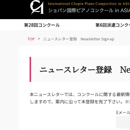
S
k
i
第28回コンクール
第6回派遣コンク
p
t
TOP
>
ニュースレター登録 Newsletter Sign-up
o
m
a
i
ニュースレター登録 Newsle
n
c
o
n
本ニュースレターでは、コンクールに関する最新情
t
しますので、案内に沿って本登録を完了下さい。※
e
n
Eメー
t