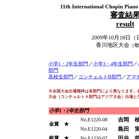
11th International Chopin Pian
審査結
result
2009年10月18日
香川地区大会
（
小学1・2年生部門
／
小学3・4年生部門
／
部門
高校生部門
／
コンチェルトB部門
／
アマ
※全国大会出場権枠は各部門により異なります。
大会（コンチェルトＡ部門はアジア大会）出場と
小学1・2年生部門
吉岡 
No.E1220-08
金賞 ★
島田 
No.E1220-04
銀賞 ★
田谷 
No.E1220-07