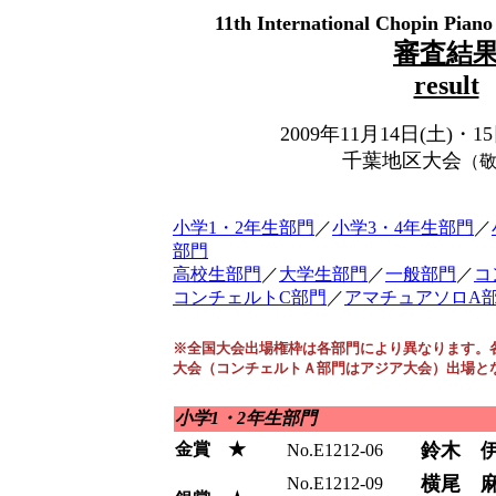
11th International Chopin Pian
審査結
result
2009年11月14日(土)
千葉地区大会
（
小学1・2年生部門
／
小学3・4年生部門
／
部門
高校生部門
／
大学生部門
／
一般部門
／
コ
コンチェルトC部門
／
アマチュアソロA
※全国大会出場権枠は各部門により異なります。
大会（コンチェルトＡ部門はアジア大会）出場と
小学1・2年生部門
金賞 ★
鈴木 
No.E1212-06
横尾 
No.E1212-09