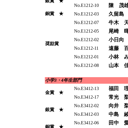
銀賞 ★
陳 茂
No.E1212-10
銅賞 ★
久留島
No.E1212-03
牛木 
No.E1212-07
尾崎 
No.E1212-05
小日向
No.E1212-02
奨励賞
遠藤 
No.E1212-11
小林 
No.E1212-01
山本 
No.E1212-08
小学3・4年生部門
福田 
No.E3412-13
金賞 ★
常光 
No.E3412-17
向井 
No.E3412-02
銀賞 ★
中島 
No.E3412-03
田中 
No.E3412-06
銅賞 ★