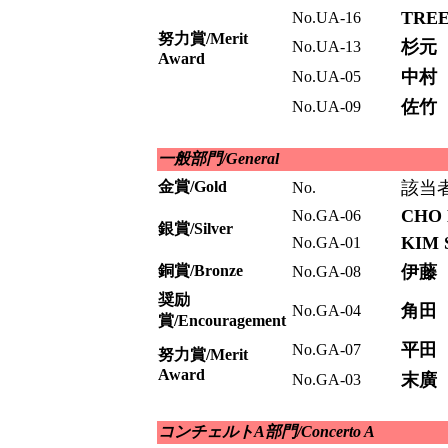
TREE
No.UA-16
努力賞/Merit
杉元
No.UA-13
Award
中村
No.UA-05
佐竹
No.UA-09
一般部門/General
金賞/Gold
該当
No.
CHO 
No.GA-06
銀賞/Silver
KIM 
No.GA-01
銅賞/Bronze
伊藤
No.GA-08
奨励
角田
No.GA-04
賞/Encouragement
平田
No.GA-07
努力賞/Merit
Award
末廣
No.GA-03
コンチェルトA部門/Concerto A