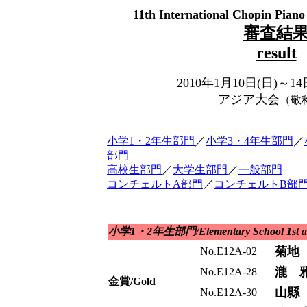
11th International Chopin Pian
審査結
result
2010年1月10日(日)～
アジア大会
（敬
小学1・2年生部門
／
小学3・4年生部門
／
部門
高校生部門
／
大学生部門
／
一般部門
コンチェルトA部門
／
コンチェルトB部
小学1・2年生部門/Elementary School 1st an
菊地
No.E12A-02
瀧 
No.E12A-28
金賞/Gold
山縣
No.E12A-30