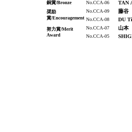
TAN A
銅賞/Bronze
No.CCA-06
藤谷
No.CCA-09
奨励
賞/Encouragement
DU Ti
No.CCA-08
山本
No.CCA-07
努力賞/Merit
Award
SHIG
No.CCA-05