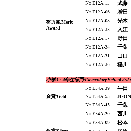
武藤
No.E12A-11
増田
No.E12A-06
光木
No.E12A-08
努力賞/Merit
Award
入江
No.E12A-38
野田
No.E12A-17
千葉
No.E12A-34
山口
No.E12A-31
稲川
No.E12A-36
小学3・4年生部門/Elementary School 3rd an
牛田
No.E34A-39
JEON
金賞/Gold
No.E34A-53
千葉
No.E34A-45
西川
No.E34A-20
松本
No.E34A-09
銀賞/Silver