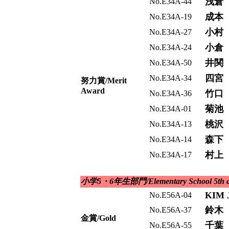
浅倉
No.E34A-44
成本
No.E34A-19
小村
No.E34A-27
小倉
No.E34A-24
井関
No.E34A-50
四宮
No.E34A-34
努力賞/Merit
Award
竹口
No.E34A-36
菊池
No.E34A-01
桃沢
No.E34A-13
森下
No.E34A-14
村上
No.E34A-17
小学5・6年生部門/Elementary School 5th an
KIM J
No.E56A-04
鈴木
No.E56A-37
金賞/Gold
千葉
No.E56A-55