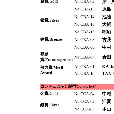
金賞/Gold
岸 
No.CBA-02
原島
No.CBA-13
池邊
No.CBA-14
銀賞/Silver
犬飼
No.CBA-16
稲垣
No.CBA-15
銅賞/Bronze
古我
No.CBA-03
中村
No.CBA-06
奨励
倉田
No.CBA-04
賞/Encouragement
KA Jo
No.CBA-01
努力賞/Merit
Award
TAN A
No.CBA-10
コンチェルトC部門/Concerto C
金賞/Gold
中村
No.CCA-04
江夏
No.CCA-02
銀賞/Silver
本山
No.CCA-03