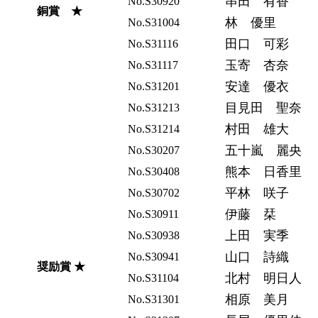
串田 有香
No.S30920
銅賞 ★
林 優里
No.S31004
田口 可彩
No.S31116
玉寄 杏奈
No.S31117
安達 優衣
No.S31201
目見田 聖奈
No.S31213
村田 雄大
No.S31214
五十嵐 麗央
No.S30207
熊本 日香里
No.S30408
平林 咲子
No.S30702
伊藤 栞
No.S30911
上田 実季
No.S30938
山口 詩織
No.S30941
奨励賞 ★
北村 明日人
No.S31104
相原 美月
No.S31301