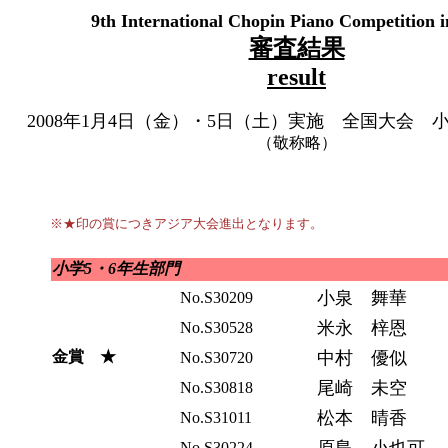
9th International Chopin Piano Competition 
審査結果
result
2008年1月4日（金）・5日（土）実施 全国大会 小
（敬称略）
※★印の賞につきアジア大会進出となります。
小学5・6年生部門
小泉 舞華
No.S30209
米永 梓恩
No.S30528
金賞 ★
中村 優似
No.S30720
尾崎 未空
No.S30818
松本 晴香
No.S31011
No.S30224