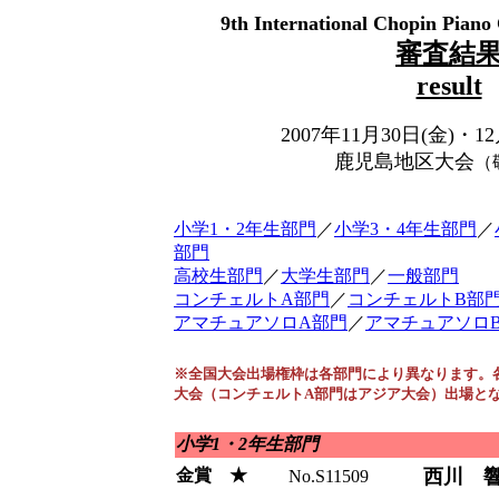
9th International Chopin Piano
審査結
result
2007年11月30日(金)・1
鹿児島地区大会
（
小学1・2年生部門
／
小学3・4年生部門
／
部門
高校生部門
／
大学生部門
／
一般部門
コンチェルトA部門
／
コンチェルトB部
アマチュアソロA部門
／
アマチュアソロ
※全国大会出場権枠は各部門により異なります。
大会（コンチェルトA部門はアジア大会）出場と
小学1・2年生部門
金賞 ★
西川 
No.S11509