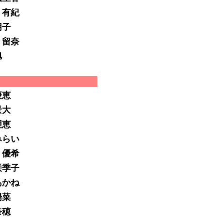
 有紀
朋子
 留奈
旭
慶恵
景大
理恵
みらい
 優希
咲季子
あかね
陽菜
奈穂