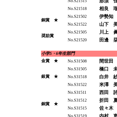
那須 
No.S21515
相良 
No.S21518
伊勢知
No.S21502
銅賞 ★
山下 
No.S21522
川上 
No.S21505
奨励賞
田邊 
No.S21520
小学5・6年生部門
金賞 ★
間世田
No.S31508
橋口 
No.S31505
銀賞 ★
白井 
No.S31518
米澤 
No.S31522
西田 
No.S31511
折田 
No.S31512
銅賞 ★
佐々木
No.S31515
内村 
No.S31519