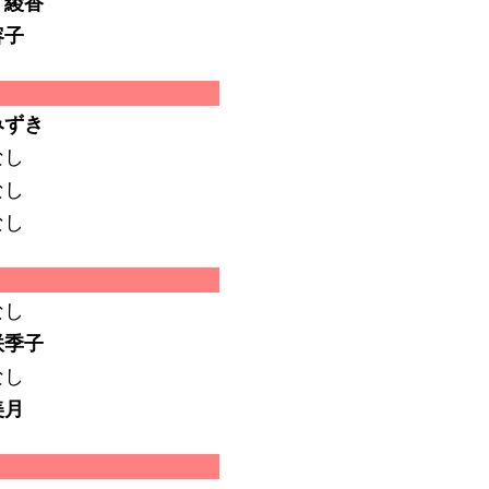
 綾香
容子
みずき
なし
なし
なし
なし
咲季子
なし
美月