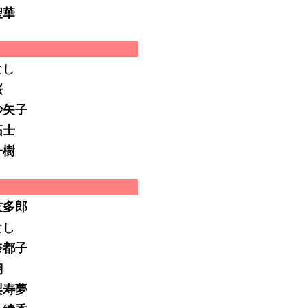
聖華
なし
桜
紗矢子
拓士
一樹
友多郎
なし
奈都子
翔
梨寿夢