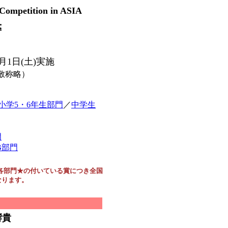
 Competition in ASIA
果
2月1日(土)実施
敬称略）
小学5・6年生部門
／
中学生
門
B部門
各部門★の付いている賞につき全国
なります。
響貴