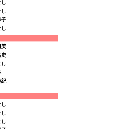
なし
なし
祥子
なし
朋美
岳史
なし
琳
美紀
なし
なし
なし