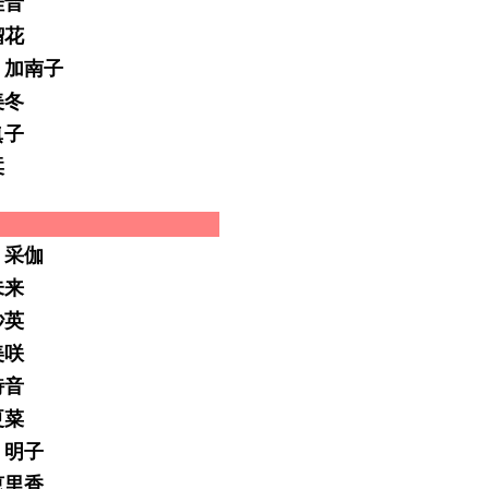
佳音
瑠花
 加南子
美冬
眞子
栞
 采伽
未来
紗英
美咲
詩音
夏菜
 明子
恵里香