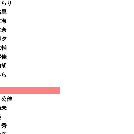
きらり
祐里
七海
七奈
実夕
大輔
澪佳
伽胡
らら
 公佳
侑未
葵
 秀