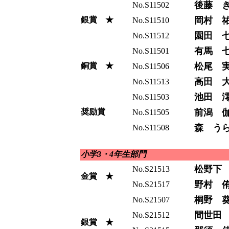
後藤 
No.S11502
銀賞 ★
岡村 
No.S11510
園田 
No.S11512
有馬 
No.S11501
銅賞 ★
松尾 
No.S11506
高田 
No.S11513
池田 
No.S11503
奨励賞
前潟 
No.S11505
森 う
No.S11508
小学3・4年生部門
松野下
No.S21513
金賞 ★
野村 
No.S21517
桐野 
No.S21507
間世田
No.S21512
銀賞 ★