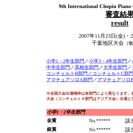
9th International Chopin Piano
審査結
result
2007年11月23日(金)・
千葉地区大会
（
小学1・2年生部門
／
小学3・4年生部門
／
中学生部門
／
高校生部門
／
大学生部門
／
コンチェルトB部門／
コンチェルトC部
アマチュアソロA部門
／
アマチュアソロ
※全国大会出場権枠は各部門により異なります。
大会（コンチェルトＡ部門はアジア大会）出場と
小学1・2年生部門
金賞
該
No.******
銀賞
該
No.******