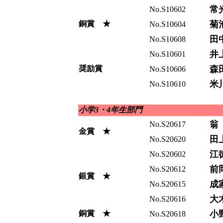
常
No.S10602
銅賞 ★
菊
No.S10604
田
No.S10608
井
No.S10601
奨励賞
森
No.S10606
米
No.S10610
小学3・4年生部門
翁
No.S20617
金賞 ★
田
No.S20620
江
No.S20602
前
No.S20612
銀賞 ★
成
No.S20615
大
No.S20616
銅賞 ★
小
No.S20618