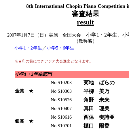
8th International Chopin Piano Competition 
審査結果
result
小学1・2年生、小
2007年1月7日（日）実施 全国大会
（敬称略）
小学1・2年生
／
小学5・6年生
※★印の賞につきアジア大会進出となります。
小学1・2年生部門
菊地 ばらの
No.S10203
金賞 ★
平柳 美乃
No.S10303
角野 未来
No.S10526
真田 理美
No.S10407
西保 奏詩亜
No.S10616
銀賞 ★
樋口 陽香
No.S10701