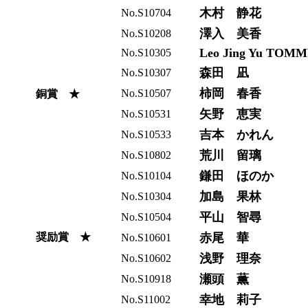
木村 静花
No.S10704
澤入 美香
No.S10208
Leo Jing Yu TOM
No.S10305
森田 凪
No.S10307
柿岡 春香
No.S10507
銅賞 ★
矢野 恵実
No.S10531
吉本 かれん
No.S10533
荒川 留璃
No.S10802
鎌田 ほのか
No.S10104
加島 果林
No.S10304
平山 智尋
No.S10504
奨励賞 ★
赤尾 華
No.S10601
浅野 理奈
No.S10602
瀬頭 薫
No.S10918
幸地 莉子
No.S11002