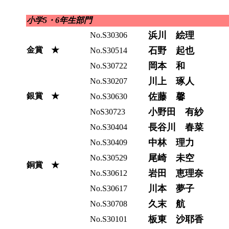
小学5・6年生部門
浜川 絵理
No.S30306
金賞 ★
石野 起也
No.S30514
岡本 和
No.S30722
川上 琢人
No.S30207
銀賞 ★
佐藤 馨
No.S30630
小野田 有紗
NoS30723
長谷川 春菜
No.S30404
中林 理力
No.S30409
尾崎 未空
No.S30529
銅賞 ★
岩田 恵理奈
No.S30612
川本 夢子
No.S30617
久末 航
No.S30708
板東 沙耶香
No.S30101