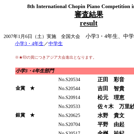
8th International Chopin Piano Competition 
審査結果
result
小学3・4年生、中学
2007年1月6日（土）実施 全国大会
小学3・4年生
／
中学生
※★印の賞につきアジア大会進出となります。
小学3・4年生部門
正田 彩音
No.S20534
金賞 ★
吉田 智貴
No.S20544
松元 理恵
No.S20914
佐々木 万里
No.S20533
銀賞 ★
水野 貴文
No.S20625
平野 由起
No.S20704
金桝 祐紀
No.S20517