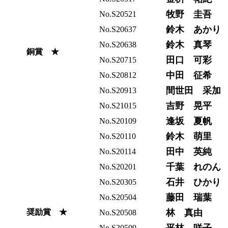
牧野 圭吾
No.S20521
鈴木 あかり
No.S20637
鈴木 真琴
No.S20638
銅賞 ★
田口 可彩
No.S20715
中田 征希
No.S20812
間世田 采加
No.S20913
吉野 晃平
No.S21015
逢坂 夏帆
No.S20109
鈴木 萌里
No.S20110
田中 英純
No.S20114
千葉 れのん
No.S20201
石井 ひかり
No.S20305
藤田 瑞葉
No.S20504
奨励賞 ★
林 真由
No.S20508
No.S20509