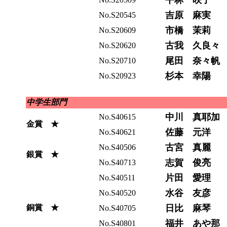
平林 咲子
吉原 麻実
No.S20545
市橋 茉莉
No.S20609
古我 久良々
No.S20620
尾田 奈々帆
No.S20710
杉本 幸陽
No.S20923
中学生部門
中川 真耶加
No.S40615
金賞 ★
佐藤 元洋
No.S40621
古宮 真麗
No.S40506
銀賞 ★
志賀 俊亮
No.S40713
片田 愛理
No.S40511
水谷 友彦
No.S40520
銅賞 ★
日比 麻琴
No.S40705
福井 あや那
No.S40801