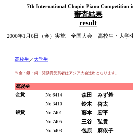
7th International Chopin Piano Competition 
審査結果
result
2006年1月6日（金）実施 全国大会 高校生・大学
高校生
／
大学生
※金・銀・銅・奨励賞受賞者はアジア大会進出となります。
高校生
金賞
森田 みず希
No.6414
鈴木 啓太
No.3410
銀賞
藤本 宏平
No.7401
三谷 弘貴
No.7405
包原 麻依子
No.5403