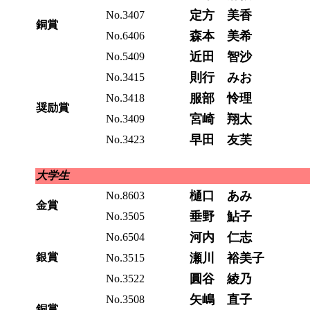
定方 美香
No.3407
銅賞
森本 美希
No.6406
近田 智沙
No.5409
則行 みお
No.3415
服部 怜理
No.3418
奨励賞
宮崎 翔太
No.3409
早田 友芙
No.3423
大学生
樋口 あみ
No.8603
金賞
垂野 鮎子
No.3505
河内 仁志
No.6504
銀賞
瀬川 裕美子
No.3515
圓谷 綾乃
No.3522
矢嶋 直子
No.3508
銅賞