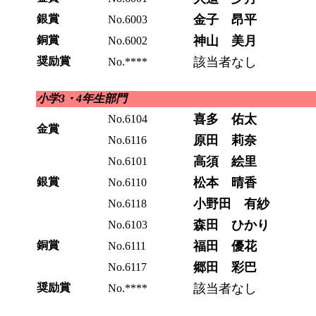
銀賞
金子 昂平
No.6003
銅賞
神山 美月
No.6002
奨励賞
該当者なし
No.****
小学3・4年生部門
喜多 佑太
No.6104
金賞
原田 莉奈
No.6116
高須 絵里
No.6101
銀賞
松本 晴香
No.6110
小野田 有紗
No.6118
森田 ひかり
No.6103
銅賞
福田 優花
No.6111
郷田 彩巴
No.6117
奨励賞
該当者なし
No.****