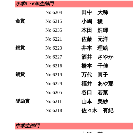
小学5・6年生部門
田中 大稀
No.6204
金賞
小嶋 稜
No.6215
本田 浩暉
No.6235
佐藤 元洋
No.6221
銀賞
井本 理絵
No.6223
酒井 さやか
No.6227
橋本 千佳
No.6216
銅賞
万代 真子
No.6219
福井 あや那
No.6229
谷口 若菜
No.6205
奨励賞
山本 美紗
No.6211
佐々木 有紀
No.6218
中学生部門