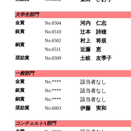
大学生部門
金賞
河内 仁志
No.6504
銀賞
辻本 詩穂
No.6510
村上 将規
No.6502
銅賞
近藤 恵
No.6511
奨励賞
土岐 友季子
No.6509
一般部門
金賞
該当者なし
No.****
銀賞
該当者なし
No.****
銅賞
該当者なし
No.****
奨励賞
伊藤 実和
No.6603
コンチェルトA部門