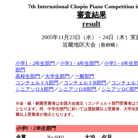
7th International Chopin Piano Competition 
審査結果
result
2005年11月23日（水）・24日（木）実
近畿地区大会
（敬称略）
小学1・2年生部門
／
小学3・4年生部門
／
小学5・6年生
部門
高校生部門
／
大学生部門
／
一般部門
コンチェルトA部門
／
コンチェルトB部門
／
コンチェル
シニアソロA部門
／
シニアソロB部門
／
シニアソロC部
※金・銀・銅賞受賞者は全国大会進出（コンチェルト部門受賞者は
となります。尚、中学生部門に於いては奨励賞以上受賞者、大学生
賞以上受賞者が進出となります。
小学1・2年生部門
金賞
大迫 夕月
No.6001