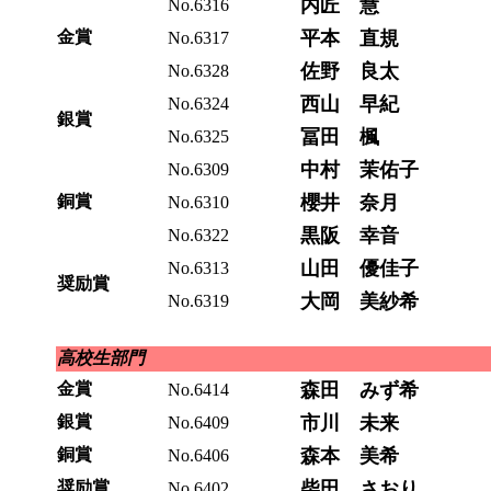
内匠 慧
No.6316
金賞
平本 直規
No.6317
佐野 良太
No.6328
西山 早紀
No.6324
銀賞
冨田 楓
No.6325
中村 茉佑子
No.6309
銅賞
櫻井 奈月
No.6310
黒阪 幸音
No.6322
山田 優佳子
No.6313
奨励賞
大岡 美紗希
No.6319
高校生部門
金賞
森田 みず希
No.6414
銀賞
市川 未来
No.6409
銅賞
森本 美希
No.6406
奨励賞
柴田 さおり
No.6402