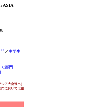
in ASIA
施
部門
／
中学生
トC部門
門
アジア大会進出）
部門に於いては銀